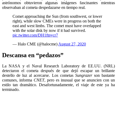
astrónomos obtuvieron algunas imágenes fascinantes mientras
observaban al cometa despedazarse en tiempo real.
Comet approaching the Sun (from southwest, or lower
right), while slow CMEs were in progress on both the
east and west limbs. The comet must have overlapped
with the solar disk by now if it had survived.
pic.twitter.com/DH1ftnycr7
— Halo CME (@halocme)
August 27, 2020
Descansa en “pedazos”
La NASA y el Naval Research Laboratory de EE.UU. (NRL)
detectaron el cometa después de que dejó escapar un brillante
destello de luz al acercarse. Los cometas
Sungrazer
son bastante
comunes, informa
CNET
, pero es inusual que se anuncien con un
estilo tan dramático. Desafortunadamente, el viaje de este ya ha
terminado.