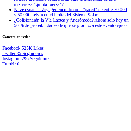
misteriosa “quinta fuerza”?
Nave espacial Voyager encontró una “pared” de entre 30.000
y 50.000 kelvin en el límite del Sistema Solar
¿Colisionarán la Vía Láctea y Andrómeda? Ahora solo hay un
50 % de probabilidades de que se produzca este evento épico
Conecta en redes
Facebook
525K
Likes
Twitter
35
Seguidores
Instagram
296
Seguidores
Tumblr
0