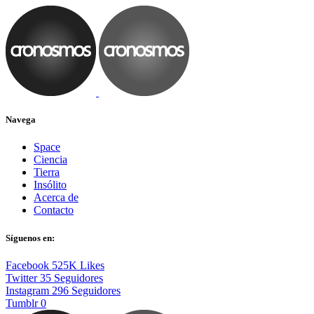
Navega
Space
Ciencia
Tierra
Insólito
Acerca de
Contacto
Síguenos en:
Facebook
525K
Likes
Twitter
35
Seguidores
Instagram
296
Seguidores
Tumblr
0