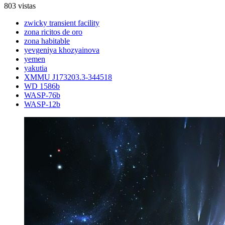
803 vistas
zwicky transient facility
zona ricitos de oro
zona habitable
yevgeniya khozyainova
yemen
yakutia
XMMU J173203.3-344518
WD 1586b
WASP-76b
WASP-12b