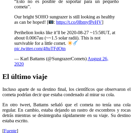
“Esto no es posible de soportar para un pequeño
cometa”.
Our bright SOHO sungrazer is still looking as healthy
as can be hoped! [
:
https://t.co/0lbmyfPeHV
]
Perihelion looks like it’ll be 2020-08-27 ~15:58UT, at
about 0.0067au (~~1.5 solar radii). This is not
survivable for a little comet.
pic.twitter.com/4ftuTFdOtn
— Karl Battams (@SungrazerComets)
August 26,
2020
El último viaje
Incluso aparte de su destino final, los científicos que observaron el
cometa podrían decir que estaba condenado al mirar su cola.
En otro tweet, Battams señaló que el cometa no tenía una cola
regular. En cambio, estaba dejando un rastro de escombros y rocas
detrás mientras se desintegraba rápidamente en su viaje. Su destino
estaba escrito.
[
Fuente
]