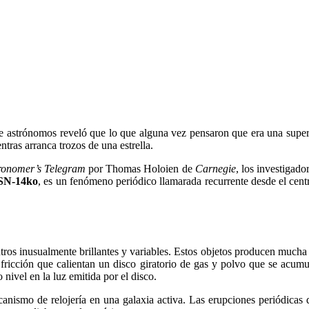
de astrónomos reveló que lo que alguna vez pensaron que era una supe
tras arranca trozos de una estrella.
ronomer’s Telegram
por Thomas Holoien de
Carnegie
, los investigad
SN-14ko
, es un fenómeno periódico llamarada recurrente desde el cent
ros inusualmente brillantes y variables. Estos objetos producen mucha 
de fricción que calientan un disco giratorio de gas y polvo que se acum
nivel en la luz emitida por el disco.
anismo de relojería en una galaxia activa. Las erupciones periódica