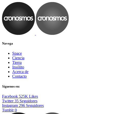
Navega
Space
Ciencia
Tierra
Insólito
Acerca de
Contacto
Síguenos en:
Facebook
525K
Likes
Twitter
35
Seguidores
Instagram
296
Seguidores
Tumblr
0