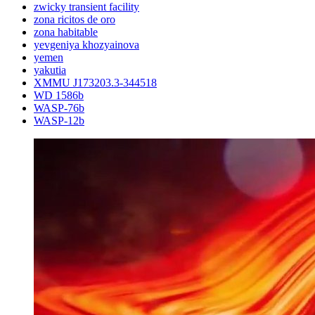
zwicky transient facility
zona ricitos de oro
zona habitable
yevgeniya khozyainova
yemen
yakutia
XMMU J173203.3-344518
WD 1586b
WASP-76b
WASP-12b