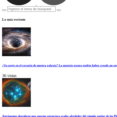
Lo más reciente
¿Un atajo en el corazón de nuestra galaxia? La materia oscura podría haber creado un ag
36 vistas
Astrónomos descubren una enorme estructura oculta alrededor del cúmulo estelar de las Pl