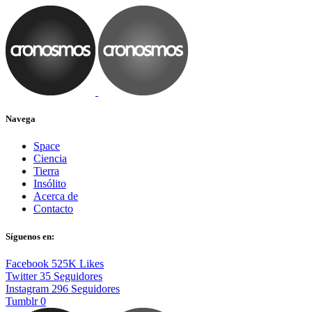
Navega
Space
Ciencia
Tierra
Insólito
Acerca de
Contacto
Síguenos en:
Facebook
525K
Likes
Twitter
35
Seguidores
Instagram
296
Seguidores
Tumblr
0