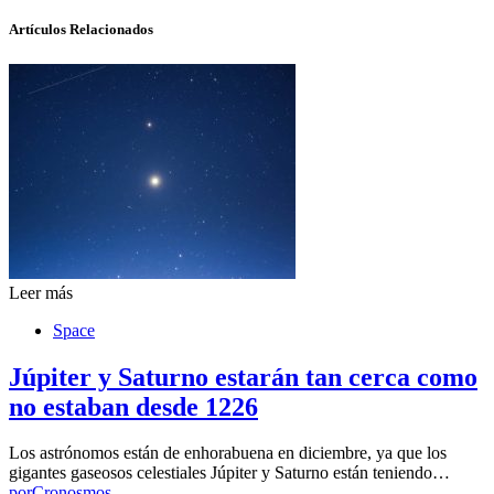
Artículos Relacionados
Leer más
Space
Júpiter y Saturno estarán tan cerca como
no estaban desde 1226
Los astrónomos están de enhorabuena en diciembre, ya que los
gigantes gaseosos celestiales Júpiter y Saturno están teniendo…
por
Cronosmos