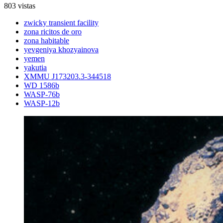
803 vistas
zwicky transient facility
zona ricitos de oro
zona habitable
yevgeniya khozyainova
yemen
yakutia
XMMU J173203.3-344518
WD 1586b
WASP-76b
WASP-12b