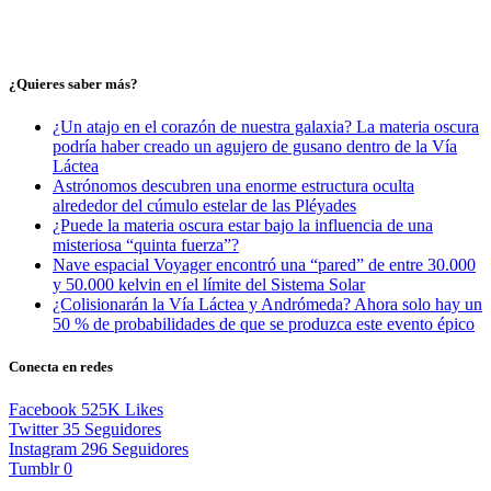
¿Quieres saber más?
¿Un atajo en el corazón de nuestra galaxia? La materia oscura
podría haber creado un agujero de gusano dentro de la Vía
Láctea
Astrónomos descubren una enorme estructura oculta
alrededor del cúmulo estelar de las Pléyades
¿Puede la materia oscura estar bajo la influencia de una
misteriosa “quinta fuerza”?
Nave espacial Voyager encontró una “pared” de entre 30.000
y 50.000 kelvin en el límite del Sistema Solar
¿Colisionarán la Vía Láctea y Andrómeda? Ahora solo hay un
50 % de probabilidades de que se produzca este evento épico
Conecta en redes
Facebook
525K
Likes
Twitter
35
Seguidores
Instagram
296
Seguidores
Tumblr
0