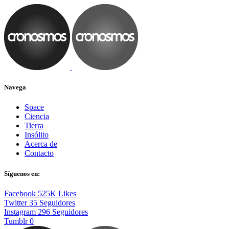
Navega
Space
Ciencia
Tierra
Insólito
Acerca de
Contacto
Síguenos en:
Facebook
525K
Likes
Twitter
35
Seguidores
Instagram
296
Seguidores
Tumblr
0