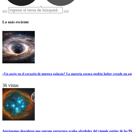
Lo más reciente
¿Un atajo en el corazón de nuestra galaxia? La materia oscura podría haber creado un ag
36 vistas
Astrónomos descubren una enorme estructura oculta alrededor del cúmulo estelar de las Pl