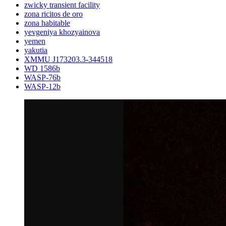
zwicky transient facility
zona ricitos de oro
zona habitable
yevgeniya khozyainova
yemen
yakutia
XMMU J173203.3-344518
WD 1586b
WASP-76b
WASP-12b