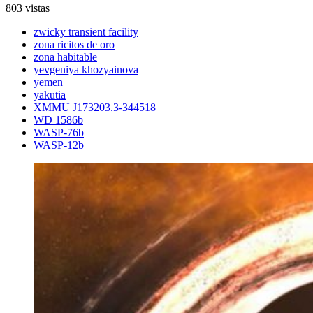
803 vistas
zwicky transient facility
zona ricitos de oro
zona habitable
yevgeniya khozyainova
yemen
yakutia
XMMU J173203.3-344518
WD 1586b
WASP-76b
WASP-12b