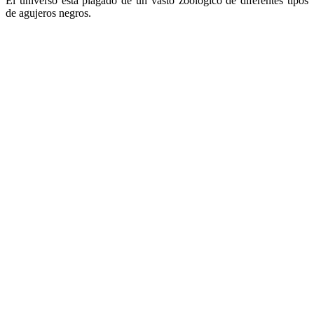
El universo está plagado de un vasto zoológico de diferentes tipos
de agujeros negros.