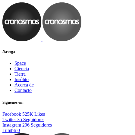
Navega
Space
Ciencia
Tierra
Insólito
Acerca de
Contacto
Síguenos en:
Facebook
525K
Likes
Twitter
35
Seguidores
Instagram
296
Seguidores
Tumblr
0