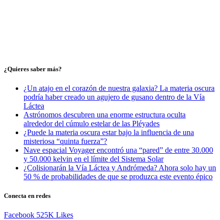
¿Quieres saber más?
¿Un atajo en el corazón de nuestra galaxia? La materia oscura
podría haber creado un agujero de gusano dentro de la Vía
Láctea
Astrónomos descubren una enorme estructura oculta
alrededor del cúmulo estelar de las Pléyades
¿Puede la materia oscura estar bajo la influencia de una
misteriosa “quinta fuerza”?
Nave espacial Voyager encontró una “pared” de entre 30.000
y 50.000 kelvin en el límite del Sistema Solar
¿Colisionarán la Vía Láctea y Andrómeda? Ahora solo hay un
50 % de probabilidades de que se produzca este evento épico
Conecta en redes
Facebook
525K
Likes