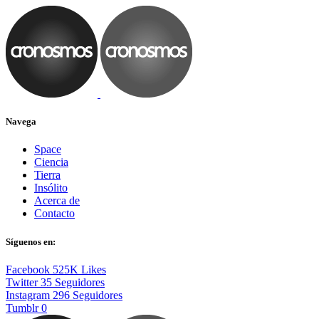
Navega
Space
Ciencia
Tierra
Insólito
Acerca de
Contacto
Síguenos en:
Facebook
525K
Likes
Twitter
35
Seguidores
Instagram
296
Seguidores
Tumblr
0