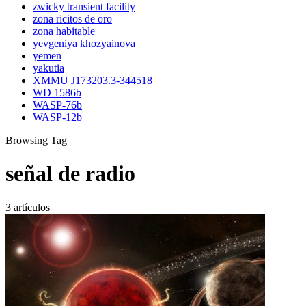
zwicky transient facility
zona ricitos de oro
zona habitable
yevgeniya khozyainova
yemen
yakutia
XMMU J173203.3-344518
WD 1586b
WASP-76b
WASP-12b
Browsing Tag
señal de radio
3 artículos