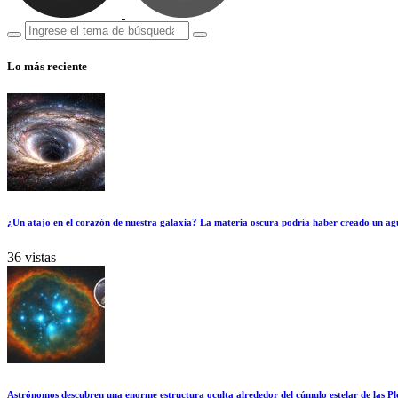
Lo más reciente
¿Un atajo en el corazón de nuestra galaxia? La materia oscura podría haber creado un ag
36 vistas
Astrónomos descubren una enorme estructura oculta alrededor del cúmulo estelar de las Pl