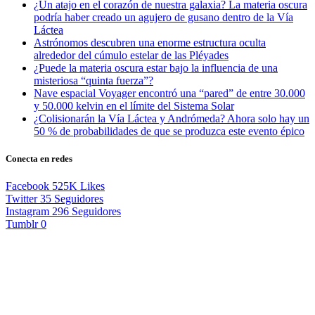
¿Un atajo en el corazón de nuestra galaxia? La materia oscura
podría haber creado un agujero de gusano dentro de la Vía
Láctea
Astrónomos descubren una enorme estructura oculta
alrededor del cúmulo estelar de las Pléyades
¿Puede la materia oscura estar bajo la influencia de una
misteriosa “quinta fuerza”?
Nave espacial Voyager encontró una “pared” de entre 30.000
y 50.000 kelvin en el límite del Sistema Solar
¿Colisionarán la Vía Láctea y Andrómeda? Ahora solo hay un
50 % de probabilidades de que se produzca este evento épico
Conecta en redes
Facebook
525K
Likes
Twitter
35
Seguidores
Instagram
296
Seguidores
Tumblr
0