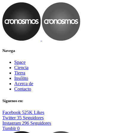
Navega
Space
Ciencia
Tierra
Insólito
Acerca de
Contacto
Síguenos en:
Facebook
525K
Likes
Twitter
35
Seguidores
Instagram
296
Seguidores
Tumblr
0