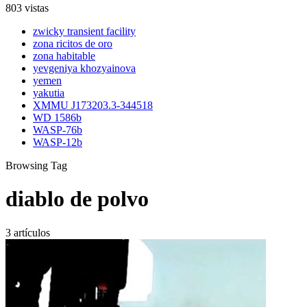
803 vistas
zwicky transient facility
zona ricitos de oro
zona habitable
yevgeniya khozyainova
yemen
yakutia
XMMU J173203.3-344518
WD 1586b
WASP-76b
WASP-12b
Browsing Tag
diablo de polvo
3 artículos