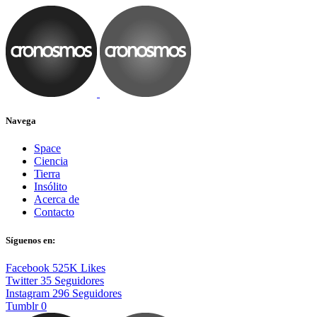
Navega
Space
Ciencia
Tierra
Insólito
Acerca de
Contacto
Síguenos en:
Facebook
525K
Likes
Twitter
35
Seguidores
Instagram
296
Seguidores
Tumblr
0