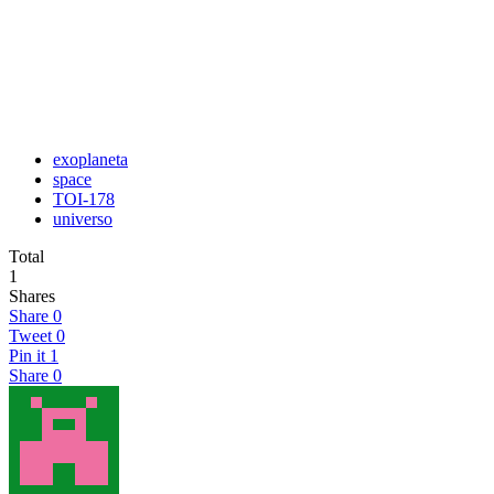
exoplaneta
space
TOI-178
universo
Total
1
Shares
Share
0
Tweet
0
Pin it
1
Share
0