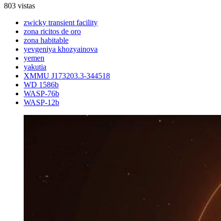
803 vistas
zwicky transient facility
zona ricitos de oro
zona habitable
yevgeniya khozyainova
yemen
yakutia
XMMU J173203.3-344518
WD 1586b
WASP-76b
WASP-12b