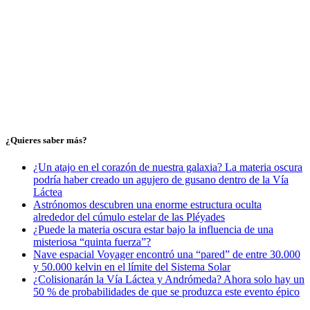
¿Quieres saber más?
¿Un atajo en el corazón de nuestra galaxia? La materia oscura
podría haber creado un agujero de gusano dentro de la Vía
Láctea
Astrónomos descubren una enorme estructura oculta
alrededor del cúmulo estelar de las Pléyades
¿Puede la materia oscura estar bajo la influencia de una
misteriosa “quinta fuerza”?
Nave espacial Voyager encontró una “pared” de entre 30.000
y 50.000 kelvin en el límite del Sistema Solar
¿Colisionarán la Vía Láctea y Andrómeda? Ahora solo hay un
50 % de probabilidades de que se produzca este evento épico