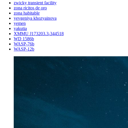
zwicky transient facility
zona ricitos de oro
zona habitable
yevgeniya khozyainova
yemen
yakutia
XMMU J173203.3-344518
WD 1586b
WASP-76b
WASP-12b