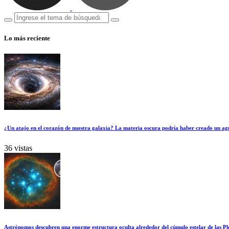
Lo más reciente
¿Un atajo en el corazón de nuestra galaxia? La materia oscura podría haber creado un ag
36 vistas
Astrónomos descubren una enorme estructura oculta alrededor del cúmulo estelar de las Pl