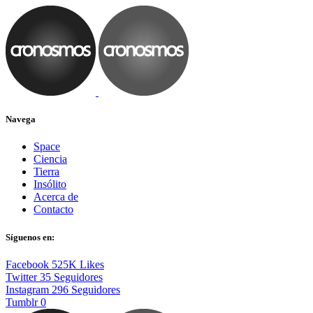
Navega
Space
Ciencia
Tierra
Insólito
Acerca de
Contacto
Síguenos en:
Facebook
525K
Likes
Twitter
35
Seguidores
Instagram
296
Seguidores
Tumblr
0