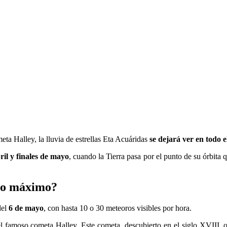
meta Halley, la lluvia de estrellas Eta Acuáridas
se dejará ver en todo e
il y finales de mayo
, cuando la Tierra pasa por el punto de su órbita 
nto máximo?
del
6 de mayo
, con hasta 10 o 30 meteoros visibles por hora.
 el famoso cometa Halley. Este cometa, descubierto en el siglo XVIII, or