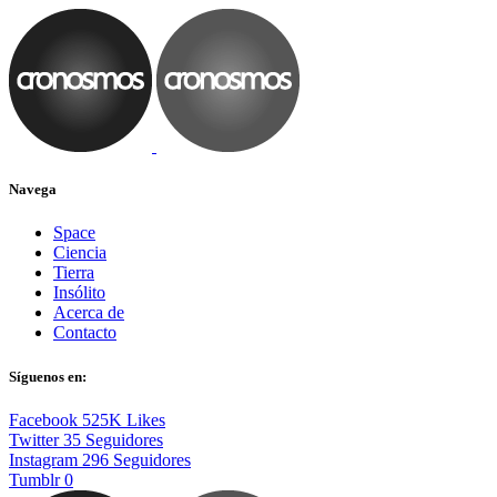
Navega
Space
Ciencia
Tierra
Insólito
Acerca de
Contacto
Síguenos en:
Facebook
525K
Likes
Twitter
35
Seguidores
Instagram
296
Seguidores
Tumblr
0