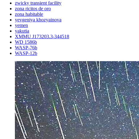
zwicky transient facility
zona ricitos de oro
zona habitable
yevgeniya khozyainova
yemen
yakutia
XMMU J173203.3-344518
WD 1586b
WASP-76b
WASP-12b