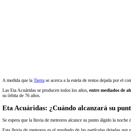
A medida que la
Tierra
se acerca a la estela de restos dejada por el co
Las Eta Acuáridas se producen todos los años,
entre mediados de abr
su órbita de 76 años.
Eta Acuáridas: ¿Cuándo alcanzará su pu
Se espera que la lluvia de meteoros alcance su punto álgido la noche 
Esta lluvia de meteoros es el resultado de las partículas dejadas por