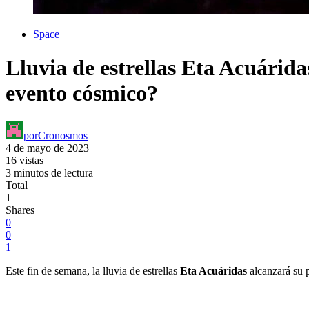
Space
Lluvia de estrellas Eta Acuárid
evento cósmico?
por
Cronosmos
4 de mayo de 2023
16 vistas
3 minutos de lectura
Total
1
Shares
0
0
1
Este fin de semana, la lluvia de estrellas
Eta Acuáridas
alcanzará su 