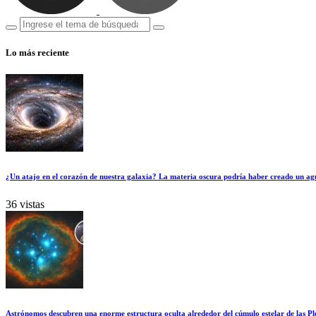
Lo más reciente
¿Un atajo en el corazón de nuestra galaxia? La materia oscura podría haber creado un ag
36 vistas
Astrónomos descubren una enorme estructura oculta alrededor del cúmulo estelar de las Pl