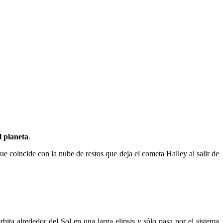
l planeta
.
que coincide con la nube de restos que deja el cometa Halley al salir de
bita alrededor del Sol en una larga elipsis y sólo pasa por el sistema