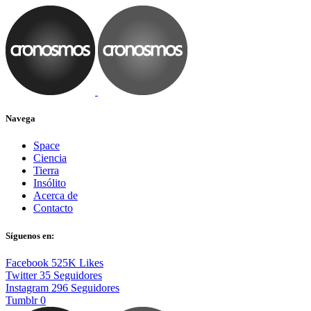
Navega
Space
Ciencia
Tierra
Insólito
Acerca de
Contacto
Síguenos en:
Facebook
525K
Likes
Twitter
35
Seguidores
Instagram
296
Seguidores
Tumblr
0