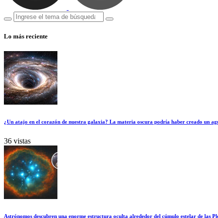
Lo más reciente
¿Un atajo en el corazón de nuestra galaxia? La materia oscura podría haber creado un ag
36 vistas
Astrónomos descubren una enorme estructura oculta alrededor del cúmulo estelar de las Pl