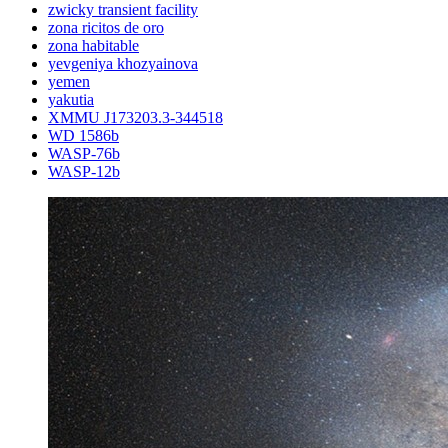
zwicky transient facility
zona ricitos de oro
zona habitable
yevgeniya khozyainova
yemen
yakutia
XMMU J173203.3-344518
WD 1586b
WASP-76b
WASP-12b