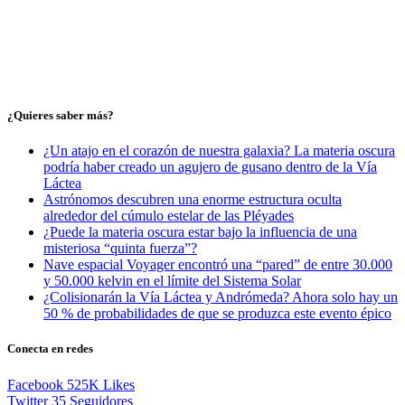
¿Quieres saber más?
¿Un atajo en el corazón de nuestra galaxia? La materia oscura
podría haber creado un agujero de gusano dentro de la Vía
Láctea
Astrónomos descubren una enorme estructura oculta
alrededor del cúmulo estelar de las Pléyades
¿Puede la materia oscura estar bajo la influencia de una
misteriosa “quinta fuerza”?
Nave espacial Voyager encontró una “pared” de entre 30.000
y 50.000 kelvin en el límite del Sistema Solar
¿Colisionarán la Vía Láctea y Andrómeda? Ahora solo hay un
50 % de probabilidades de que se produzca este evento épico
Conecta en redes
Facebook
525K
Likes
Twitter
35
Seguidores