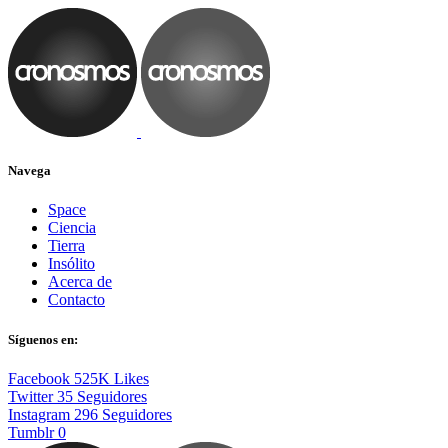
Navega
Space
Ciencia
Tierra
Insólito
Acerca de
Contacto
Síguenos en:
Facebook
525K
Likes
Twitter
35
Seguidores
Instagram
296
Seguidores
Tumblr
0