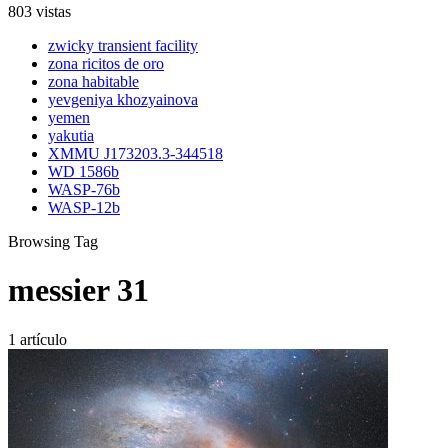
803 vistas
zwicky transient facility
zona ricitos de oro
zona habitable
yevgeniya khozyainova
yemen
yakutia
XMMU J173203.3-344518
WD 1586b
WASP-76b
WASP-12b
Browsing Tag
messier 31
1 artículo