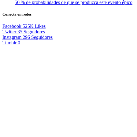
50 % de probabilidades de que se produzca este evento épico
Conecta en redes
Facebook
525K
Likes
Twitter
35
Seguidores
Instagram
296
Seguidores
Tumblr
0