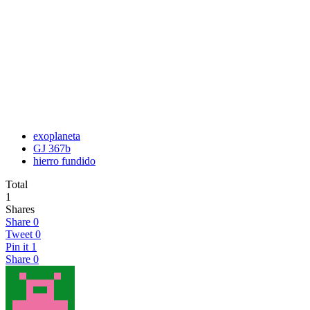
exoplaneta
GJ 367b
hierro fundido
Total
1
Shares
Share
0
Tweet
0
Pin it
1
Share
0