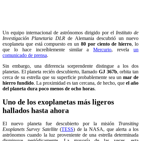
Un equipo internacional de astrónomos dirigido por el
Instituto de
Investigación Planetaria DLR
de Alemania descubrió un nuevo
exoplaneta que está compuesto en un
80 por ciento de hierro
, lo
que lo hace increíblemente similar a
Mercurio
, revela
un
comunicado de prensa
.
Sin embargo, una diferencia sorprendente distingue a los dos
planetas. El planeta recién descubierto, llamado
GJ 367b
, orbita tan
cerca de su estrella que su superficie probablemente sea un
mar de
hierro fundido
. La proximidad es tan cercana, de hecho, que
el año
del planeta dura poco menos de ocho horas
.
Uno de los exoplanetas más ligeros
hallados hasta ahora
El nuevo planeta fue descubierto por la misión
Transiting
Exoplanets Survey Satellite
(
TESS
) de la NASA, que alerta a los
astrónomos cuando la luz proveniente de una estrella determinada
disminuye periódicamente. La mayoría de las veces, esta