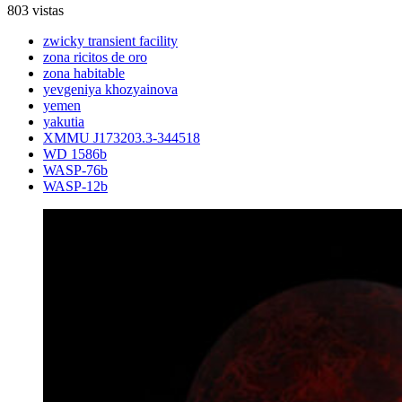
803 vistas
zwicky transient facility
zona ricitos de oro
zona habitable
yevgeniya khozyainova
yemen
yakutia
XMMU J173203.3-344518
WD 1586b
WASP-76b
WASP-12b