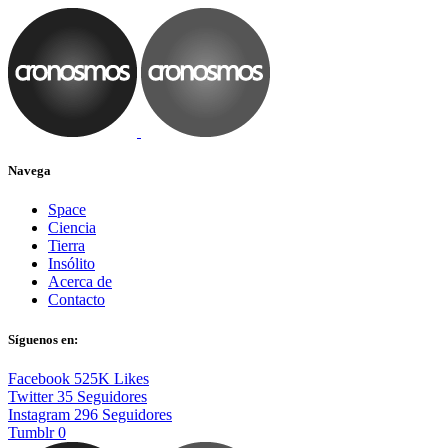
Navega
Space
Ciencia
Tierra
Insólito
Acerca de
Contacto
Síguenos en:
Facebook
525K
Likes
Twitter
35
Seguidores
Instagram
296
Seguidores
Tumblr
0