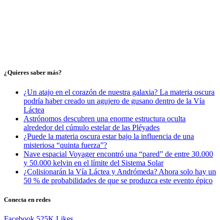
¿Quieres saber más?
¿Un atajo en el corazón de nuestra galaxia? La materia oscura
podría haber creado un agujero de gusano dentro de la Vía
Láctea
Astrónomos descubren una enorme estructura oculta
alrededor del cúmulo estelar de las Pléyades
¿Puede la materia oscura estar bajo la influencia de una
misteriosa “quinta fuerza”?
Nave espacial Voyager encontró una “pared” de entre 30.000
y 50.000 kelvin en el límite del Sistema Solar
¿Colisionarán la Vía Láctea y Andrómeda? Ahora solo hay un
50 % de probabilidades de que se produzca este evento épico
Conecta en redes
Facebook
525K
Likes