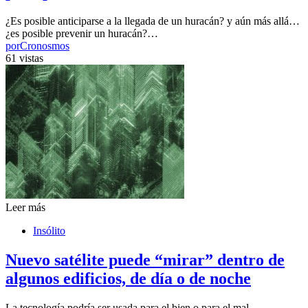
¿Es posible anticiparse a la llegada de un huracán? y aún más allá…
¿es posible prevenir un huracán?…
por
Cronosmos
61 vistas
Leer más
Insólito
Nuevo satélite puede “mirar” dentro de
algunos edificios, de día o de noche
La tecnología podría ser usada para el bien o para el mal,