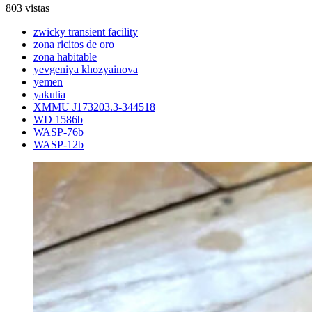
803 vistas
zwicky transient facility
zona ricitos de oro
zona habitable
yevgeniya khozyainova
yemen
yakutia
XMMU J173203.3-344518
WD 1586b
WASP-76b
WASP-12b