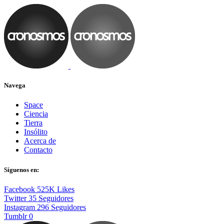
Navega
Space
Ciencia
Tierra
Insólito
Acerca de
Contacto
Síguenos en:
Facebook
525K
Likes
Twitter
35
Seguidores
Instagram
296
Seguidores
Tumblr
0