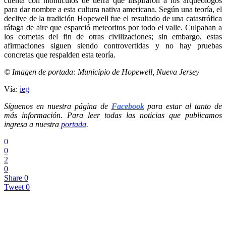
cuenta con montículos de tierra que inspiraron a los arqueólogos
para dar nombre a esta cultura nativa americana. Según una teoría, el
declive de la tradición Hopewell fue el resultado de una catastrófica
ráfaga de aire que esparció meteoritos por todo el valle. Culpaban a
los cometas del fin de otras civilizaciones; sin embargo, estas
afirmaciones siguen siendo controvertidas y no hay pruebas
concretas que respalden esta teoría.
© Imagen de portada: Municipio de Hopewell, Nueva Jersey
Vía:
ieg
Síguenos en nuestra página de
Facebook
para estar al tanto de
más información. Para leer todas las noticias que publicamos
ingresa a nuestra
portada
.
0
0
2
0
Share
0
Tweet
0