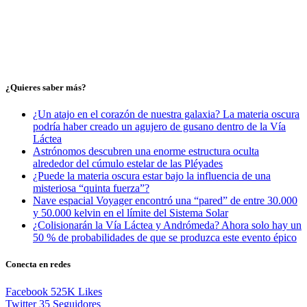
¿Quieres saber más?
¿Un atajo en el corazón de nuestra galaxia? La materia oscura
podría haber creado un agujero de gusano dentro de la Vía
Láctea
Astrónomos descubren una enorme estructura oculta
alrededor del cúmulo estelar de las Pléyades
¿Puede la materia oscura estar bajo la influencia de una
misteriosa “quinta fuerza”?
Nave espacial Voyager encontró una “pared” de entre 30.000
y 50.000 kelvin en el límite del Sistema Solar
¿Colisionarán la Vía Láctea y Andrómeda? Ahora solo hay un
50 % de probabilidades de que se produzca este evento épico
Conecta en redes
Facebook
525K
Likes
Twitter
35
Seguidores