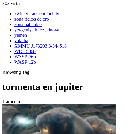
803 vistas
zwicky transient facility
zona ricitos de oro
zona habitable
yevgeniya khozyainova
yemen
yakutia
XMMU J173203.3-344518
WD 1586b
WASP-76b
WASP-12b
Browsing Tag
tormenta en jupiter
1 artículo