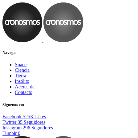
Navega
Space
Ciencia
Tierra
Insólito
Acerca de
Contacto
Síguenos en:
Facebook
525K
Likes
Twitter
35
Seguidores
Instagram
296
Seguidores
Tumblr
0