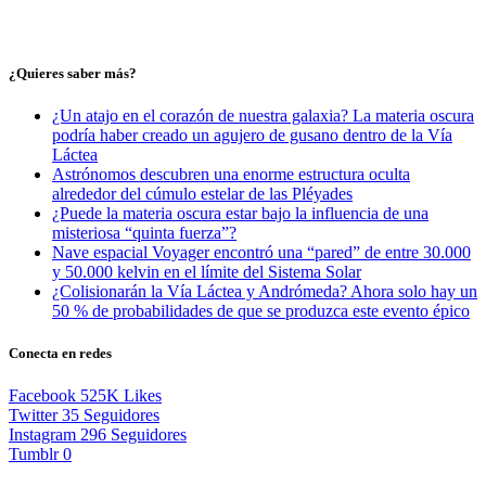
¿Quieres saber más?
¿Un atajo en el corazón de nuestra galaxia? La materia oscura
podría haber creado un agujero de gusano dentro de la Vía
Láctea
Astrónomos descubren una enorme estructura oculta
alrededor del cúmulo estelar de las Pléyades
¿Puede la materia oscura estar bajo la influencia de una
misteriosa “quinta fuerza”?
Nave espacial Voyager encontró una “pared” de entre 30.000
y 50.000 kelvin en el límite del Sistema Solar
¿Colisionarán la Vía Láctea y Andrómeda? Ahora solo hay un
50 % de probabilidades de que se produzca este evento épico
Conecta en redes
Facebook
525K
Likes
Twitter
35
Seguidores
Instagram
296
Seguidores
Tumblr
0