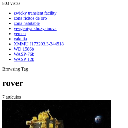
803 vistas
zwicky transient facility
zona ricitos de oro
zona habitable
yevgeniya khozyainova
yemen
yakutia
XMMU J173203.3-344518
WD 1586b
WASP-76b
WASP-12b
Browsing Tag
rover
7 artículos