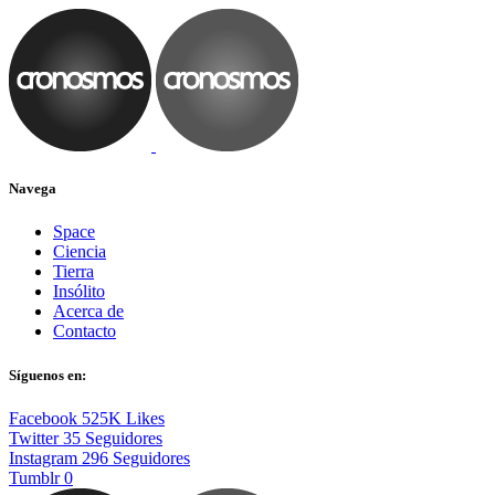
Navega
Space
Ciencia
Tierra
Insólito
Acerca de
Contacto
Síguenos en:
Facebook
525K
Likes
Twitter
35
Seguidores
Instagram
296
Seguidores
Tumblr
0