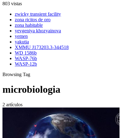
803 vistas
zwicky transient facility
zona ricitos de oro
zona habitable
yevgeniya khozyainova
yemen
yakutia
XMMU J173203.3-344518
WD 1586b
WASP-76b
WASP-12b
Browsing Tag
microbiologia
2 artículos