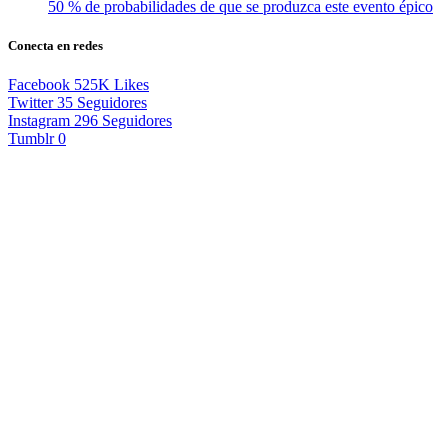
50 % de probabilidades de que se produzca este evento épico
Conecta en redes
Facebook
525K
Likes
Twitter
35
Seguidores
Instagram
296
Seguidores
Tumblr
0