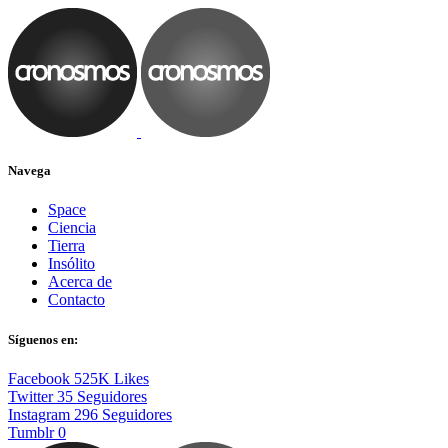
Navega
Space
Ciencia
Tierra
Insólito
Acerca de
Contacto
Síguenos en:
Facebook
525K
Likes
Twitter
35
Seguidores
Instagram
296
Seguidores
Tumblr
0