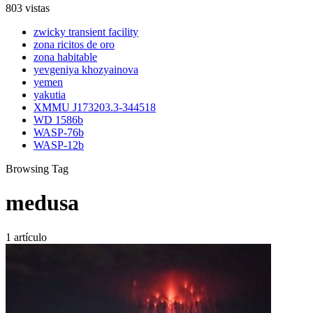
803 vistas
zwicky transient facility
zona ricitos de oro
zona habitable
yevgeniya khozyainova
yemen
yakutia
XMMU J173203.3-344518
WD 1586b
WASP-76b
WASP-12b
Browsing Tag
medusa
1 artículo