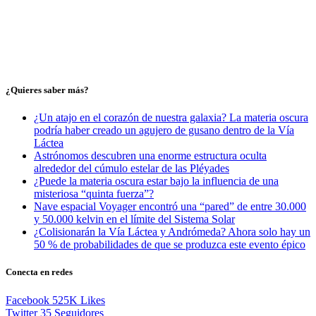
¿Quieres saber más?
¿Un atajo en el corazón de nuestra galaxia? La materia oscura
podría haber creado un agujero de gusano dentro de la Vía
Láctea
Astrónomos descubren una enorme estructura oculta
alrededor del cúmulo estelar de las Pléyades
¿Puede la materia oscura estar bajo la influencia de una
misteriosa “quinta fuerza”?
Nave espacial Voyager encontró una “pared” de entre 30.000
y 50.000 kelvin en el límite del Sistema Solar
¿Colisionarán la Vía Láctea y Andrómeda? Ahora solo hay un
50 % de probabilidades de que se produzca este evento épico
Conecta en redes
Facebook
525K
Likes
Twitter
35
Seguidores