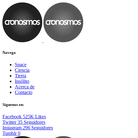
Navega
Space
Ciencia
Tierra
Insólito
Acerca de
Contacto
Síguenos en:
Facebook
525K
Likes
Twitter
35
Seguidores
Instagram
296
Seguidores
Tumblr
0