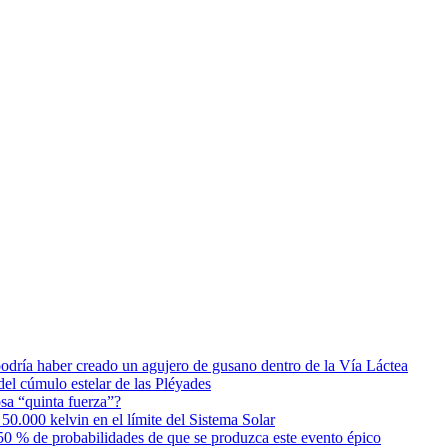
podría haber creado un agujero de gusano dentro de la Vía Láctea
el cúmulo estelar de las Pléyades
osa “quinta fuerza”?
0.000 kelvin en el límite del Sistema Solar
0 % de probabilidades de que se produzca este evento épico