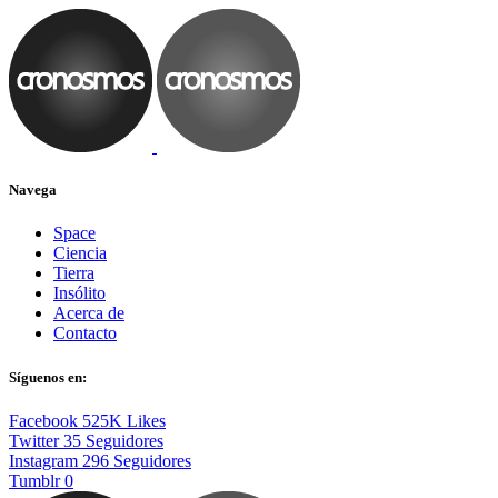
Navega
Space
Ciencia
Tierra
Insólito
Acerca de
Contacto
Síguenos en:
Facebook
525K
Likes
Twitter
35
Seguidores
Instagram
296
Seguidores
Tumblr
0