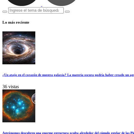
Lo más reciente
¿Un atajo en el corazón de nuestra galaxia? La materia oscura podría haber creado un ag
36 vistas
Astrónomos descubren una enorme estructura oculta alrededor del cúmulo estelar de las Pl