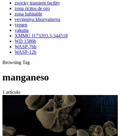
zwicky transient facility
zona ricitos de oro
zona habitable
yevgeniya khozyainova
yemen
yakutia
XMMU J173203.3-344518
WD 1586b
WASP-76b
WASP-12b
Browsing Tag
manganeso
1 artículo