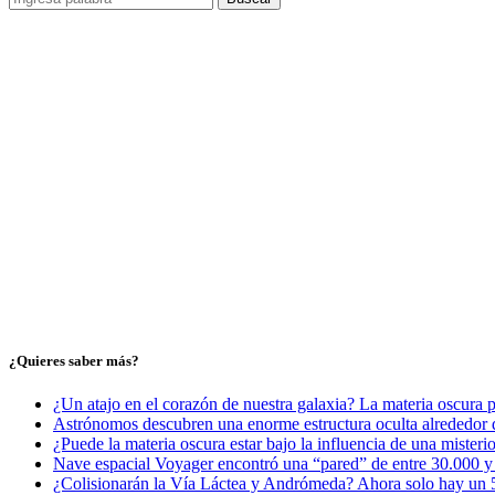
¿Quieres saber más?
¿Un atajo en el corazón de nuestra galaxia? La materia oscura 
Astrónomos descubren una enorme estructura oculta alrededor d
¿Puede la materia oscura estar bajo la influencia de una misteri
Nave espacial Voyager encontró una “pared” de entre 30.000 y 5
¿Colisionarán la Vía Láctea y Andrómeda? Ahora solo hay un 5