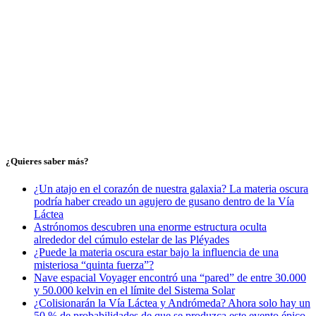
¿Quieres saber más?
¿Un atajo en el corazón de nuestra galaxia? La materia oscura
podría haber creado un agujero de gusano dentro de la Vía
Láctea
Astrónomos descubren una enorme estructura oculta
alrededor del cúmulo estelar de las Pléyades
¿Puede la materia oscura estar bajo la influencia de una
misteriosa “quinta fuerza”?
Nave espacial Voyager encontró una “pared” de entre 30.000
y 50.000 kelvin en el límite del Sistema Solar
¿Colisionarán la Vía Láctea y Andrómeda? Ahora solo hay un
50 % de probabilidades de que se produzca este evento épico