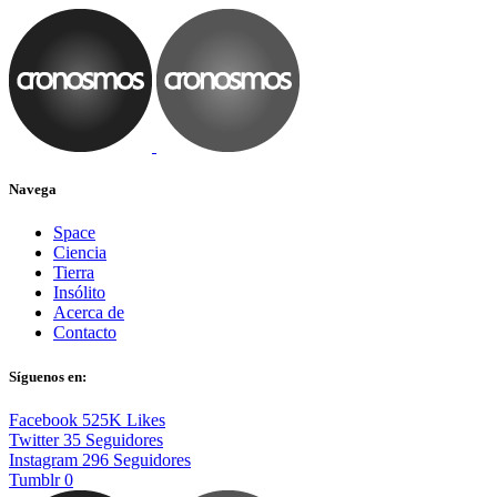
Navega
Space
Ciencia
Tierra
Insólito
Acerca de
Contacto
Síguenos en:
Facebook
525K
Likes
Twitter
35
Seguidores
Instagram
296
Seguidores
Tumblr
0