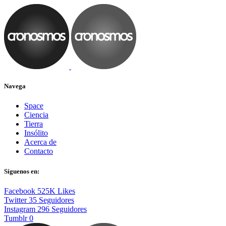
Navega
Space
Ciencia
Tierra
Insólito
Acerca de
Contacto
Síguenos en:
Facebook
525K
Likes
Twitter
35
Seguidores
Instagram
296
Seguidores
Tumblr
0