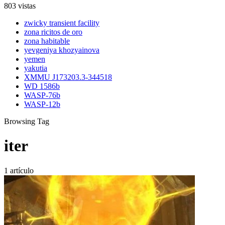
803 vistas
zwicky transient facility
zona ricitos de oro
zona habitable
yevgeniya khozyainova
yemen
yakutia
XMMU J173203.3-344518
WD 1586b
WASP-76b
WASP-12b
Browsing Tag
iter
1 artículo