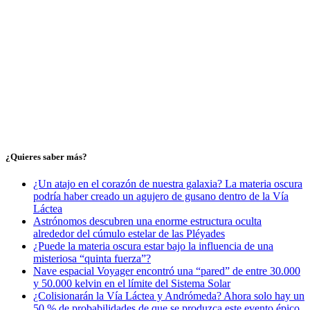
¿Quieres saber más?
¿Un atajo en el corazón de nuestra galaxia? La materia oscura
podría haber creado un agujero de gusano dentro de la Vía
Láctea
Astrónomos descubren una enorme estructura oculta
alrededor del cúmulo estelar de las Pléyades
¿Puede la materia oscura estar bajo la influencia de una
misteriosa “quinta fuerza”?
Nave espacial Voyager encontró una “pared” de entre 30.000
y 50.000 kelvin en el límite del Sistema Solar
¿Colisionarán la Vía Láctea y Andrómeda? Ahora solo hay un
50 % de probabilidades de que se produzca este evento épico