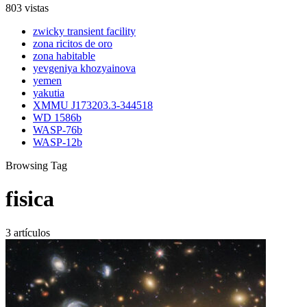
803 vistas
zwicky transient facility
zona ricitos de oro
zona habitable
yevgeniya khozyainova
yemen
yakutia
XMMU J173203.3-344518
WD 1586b
WASP-76b
WASP-12b
Browsing Tag
fisica
3 artículos