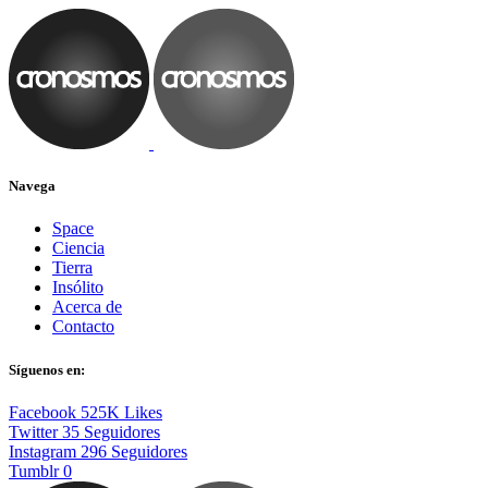
Navega
Space
Ciencia
Tierra
Insólito
Acerca de
Contacto
Síguenos en:
Facebook
525K
Likes
Twitter
35
Seguidores
Instagram
296
Seguidores
Tumblr
0