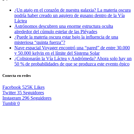
¿Un atajo en el corazón de nuestra galaxia? La materia oscura
podría haber creado un agujero de gusano dentro de la Vía
Láctea
Astrónomos descubren una enorme estructura oculta
alrededor del cúmulo estelar de las Pléyades
¿Puede la materia oscura estar bajo la influencia de una
misteriosa “quinta fuerza”?
Nave espacial Voyager encontró una “pared” de entre 30.000
y 50.000 kelvin en el límite del Sistema Solar
¿Colisionarán la Vía Láctea y Andrómeda? Ahora solo hay un
50 % de probabilidades de que se produzca este evento épico
Conecta en redes
Facebook
525K
Likes
Twitter
35
Seguidores
Instagram
296
Seguidores
Tumblr
0