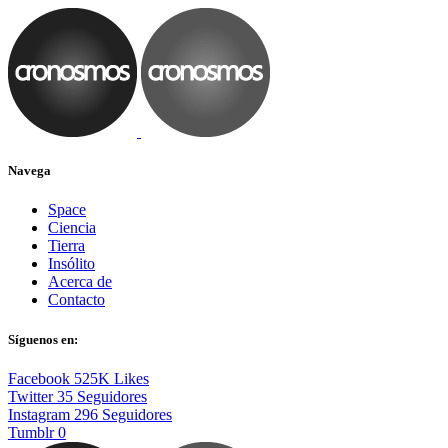
Navega
Space
Ciencia
Tierra
Insólito
Acerca de
Contacto
Síguenos en:
Facebook
525K
Likes
Twitter
35
Seguidores
Instagram
296
Seguidores
Tumblr
0