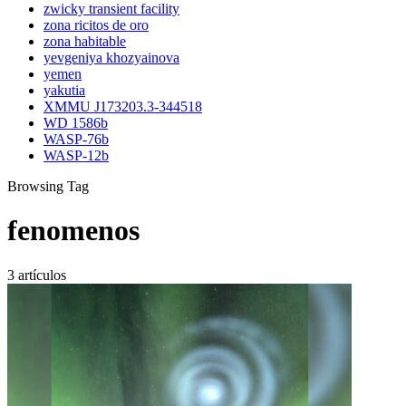
zwicky transient facility
zona ricitos de oro
zona habitable
yevgeniya khozyainova
yemen
yakutia
XMMU J173203.3-344518
WD 1586b
WASP-76b
WASP-12b
Browsing Tag
fenomenos
3 artículos