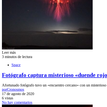
Leer más
3 minutos de lectura
Space
Fotógrafo captura misterioso «duende roj
Afortunado fotógrafo tuvo un «encuentro cercano» con un misterioso
por
Cronosmos
17 de agosto de 2020
6 vistas
No hay comentarios