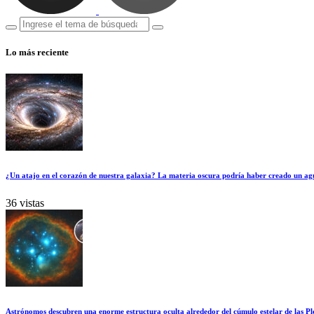
Lo más reciente
¿Un atajo en el corazón de nuestra galaxia? La materia oscura podría haber creado un ag
36 vistas
Astrónomos descubren una enorme estructura oculta alrededor del cúmulo estelar de las Pl