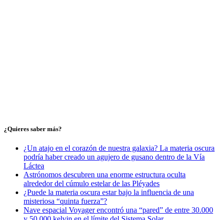
¿Quieres saber más?
¿Un atajo en el corazón de nuestra galaxia? La materia oscura
podría haber creado un agujero de gusano dentro de la Vía
Láctea
Astrónomos descubren una enorme estructura oculta
alrededor del cúmulo estelar de las Pléyades
¿Puede la materia oscura estar bajo la influencia de una
misteriosa “quinta fuerza”?
Nave espacial Voyager encontró una “pared” de entre 30.000
y 50.000 kelvin en el límite del Sistema Solar