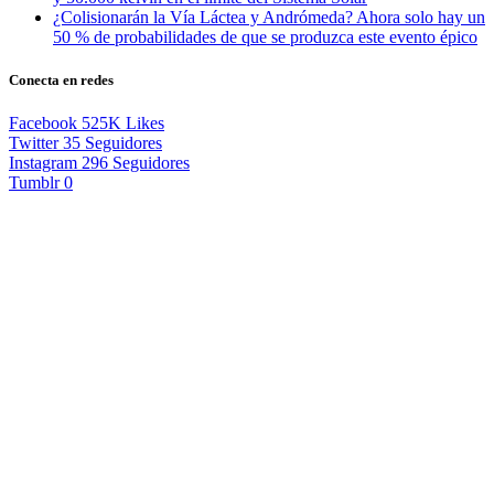
¿Colisionarán la Vía Láctea y Andrómeda? Ahora solo hay un
50 % de probabilidades de que se produzca este evento épico
Conecta en redes
Facebook
525K
Likes
Twitter
35
Seguidores
Instagram
296
Seguidores
Tumblr
0