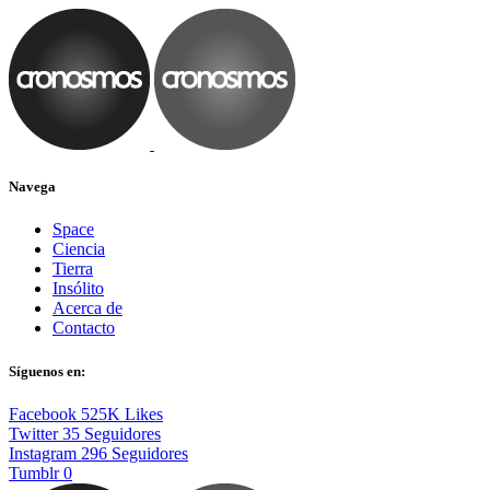
Navega
Space
Ciencia
Tierra
Insólito
Acerca de
Contacto
Síguenos en:
Facebook
525K
Likes
Twitter
35
Seguidores
Instagram
296
Seguidores
Tumblr
0