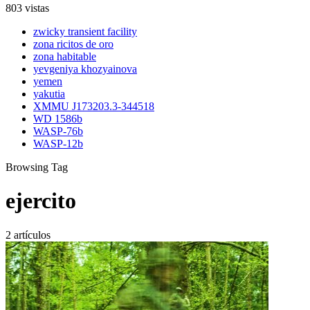
803 vistas
zwicky transient facility
zona ricitos de oro
zona habitable
yevgeniya khozyainova
yemen
yakutia
XMMU J173203.3-344518
WD 1586b
WASP-76b
WASP-12b
Browsing Tag
ejercito
2 artículos