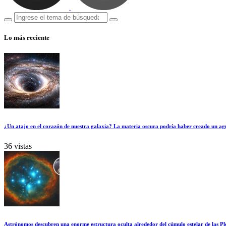
Lo más reciente
¿Un atajo en el corazón de nuestra galaxia? La materia oscura podría haber creado un ag
36 vistas
Astrónomos descubren una enorme estructura oculta alrededor del cúmulo estelar de las Pl