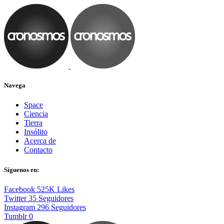
Navega
Space
Ciencia
Tierra
Insólito
Acerca de
Contacto
Síguenos en:
Facebook
525K
Likes
Twitter
35
Seguidores
Instagram
296
Seguidores
Tumblr
0