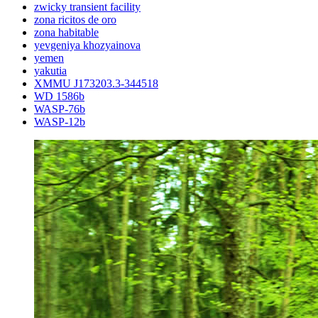
zwicky transient facility
zona ricitos de oro
zona habitable
yevgeniya khozyainova
yemen
yakutia
XMMU J173203.3-344518
WD 1586b
WASP-76b
WASP-12b