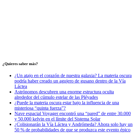
¿Quieres saber más?
¿Un atajo en el corazón de nuestra galaxia? La materia oscura
podría haber creado un agujero de gusano dentro de la Vía
Láctea
Astrónomos descubren una enorme estructura oculta
alrededor del cúmulo estelar de las Pléyades
¿Puede la materia oscura estar bajo la influencia de una
misteriosa “quinta fuerza”?
Nave espacial Voyager encontró una “pared” de entre 30.000
y 50.000 kelvin en el límite del Sistema Solar
¿Colisionarán la Vía Láctea y Andrómeda? Ahora solo hay un
50 % de probabilidades de que se produzca este evento épico