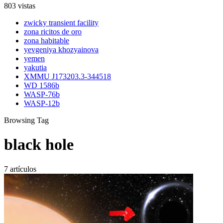
803 vistas
zwicky transient facility
zona ricitos de oro
zona habitable
yevgeniya khozyainova
yemen
yakutia
XMMU J173203.3-344518
WD 1586b
WASP-76b
WASP-12b
Browsing Tag
black hole
7 artículos