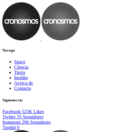
Navega
Space
Ciencia
Tierra
Insólito
Acerca de
Contacto
Síguenos en:
Facebook
525K
Likes
Twitter
35
Seguidores
Instagram
296
Seguidores
Tumblr
0