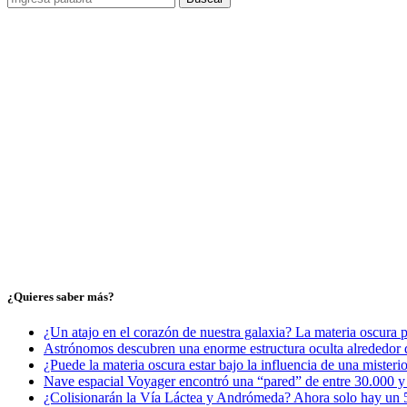
¿Quieres saber más?
¿Un atajo en el corazón de nuestra galaxia? La materia oscura 
Astrónomos descubren una enorme estructura oculta alrededor d
¿Puede la materia oscura estar bajo la influencia de una misteri
Nave espacial Voyager encontró una “pared” de entre 30.000 y 5
¿Colisionarán la Vía Láctea y Andrómeda? Ahora solo hay un 5