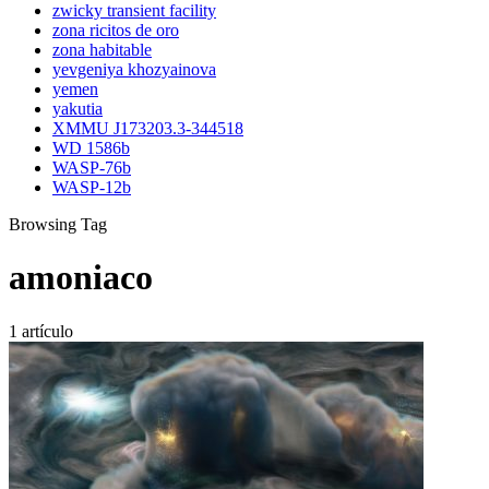
zwicky transient facility
zona ricitos de oro
zona habitable
yevgeniya khozyainova
yemen
yakutia
XMMU J173203.3-344518
WD 1586b
WASP-76b
WASP-12b
Browsing Tag
amoniaco
1 artículo