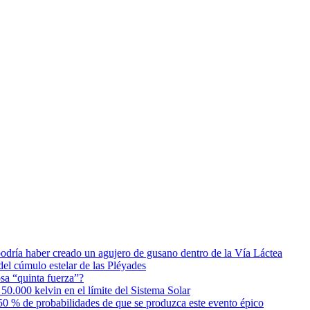
podría haber creado un agujero de gusano dentro de la Vía Láctea
el cúmulo estelar de las Pléyades
osa “quinta fuerza”?
0.000 kelvin en el límite del Sistema Solar
0 % de probabilidades de que se produzca este evento épico