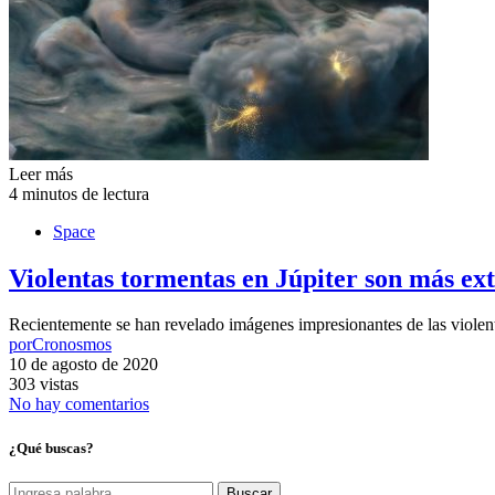
Leer más
4 minutos de lectura
Space
Violentas tormentas en Júpiter son más e
Recientemente se han revelado imágenes impresionantes de las violenta
por
Cronosmos
10 de agosto de 2020
303 vistas
No hay comentarios
¿Qué buscas?
Buscar