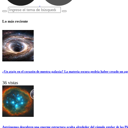
Lo más reciente
¿Un atajo en el corazón de nuestra galaxia? La materia oscura podría haber creado un ag
36 vistas
Astrónomos descubren una enorme estructura oculta alrededor del cúmulo estelar de las Pl