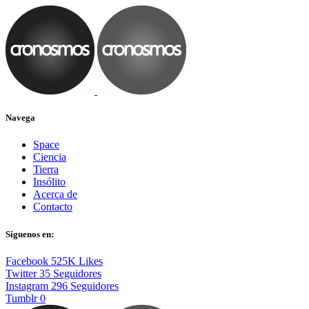
Navega
Space
Ciencia
Tierra
Insólito
Acerca de
Contacto
Síguenos en:
Facebook
525K
Likes
Twitter
35
Seguidores
Instagram
296
Seguidores
Tumblr
0