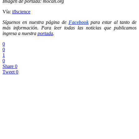
Imagen de portada: mocah.org
Vía:
iflscience
Síguenos en nuestra página de
Facebook
para estar al tanto de
más información. Para leer todas las noticias que publicamos
ingresa a nuestra
portada
.
0
0
1
0
Share
0
Tweet
0