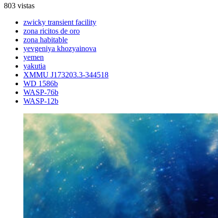
803 vistas
zwicky transient facility
zona ricitos de oro
zona habitable
yevgeniya khozyainova
yemen
yakutia
XMMU J173203.3-344518
WD 1586b
WASP-76b
WASP-12b