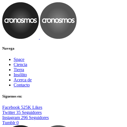
Navega
Space
Ciencia
Tierra
Insólito
Acerca de
Contacto
Síguenos en:
Facebook
525K
Likes
Twitter
35
Seguidores
Instagram
296
Seguidores
Tumblr
0