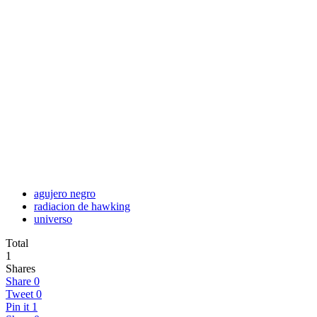
agujero negro
radiacion de hawking
universo
Total
1
Shares
Share
0
Tweet
0
Pin it
1