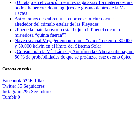
¿Un atajo en el corazón de nuestra galaxia? La materia oscura
podría haber creado un agujero de gusano dentro de la Vía
Láctea
Astrónomos descubren una enorme estructura oculta
alrededor del cúmulo estelar de las Pléyades
¿Puede la materia oscura estar bajo la influencia de una
misteriosa “quinta fuerza”?
Nave espacial Voyager encontró una “pared” de entre 30.000
y 50.000 kelvin en el límite del Sistema Solar
¿Colisionarán la Vía Láctea y Andrómeda? Ahora solo hay un
50 % de probabilidades de que se produzca este evento épico
Conecta en redes
Facebook
525K
Likes
Twitter
35
Seguidores
Instagram
296
Seguidores
Tumblr
0