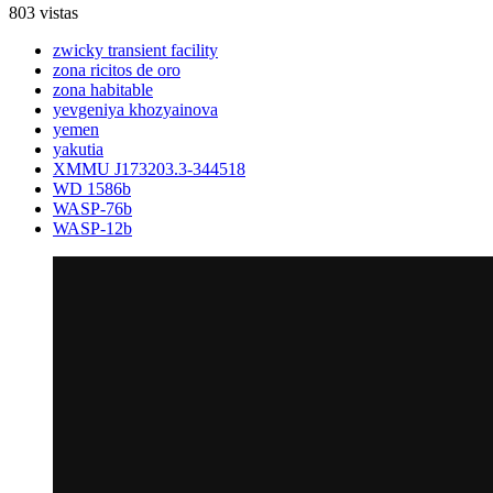
803 vistas
zwicky transient facility
zona ricitos de oro
zona habitable
yevgeniya khozyainova
yemen
yakutia
XMMU J173203.3-344518
WD 1586b
WASP-76b
WASP-12b