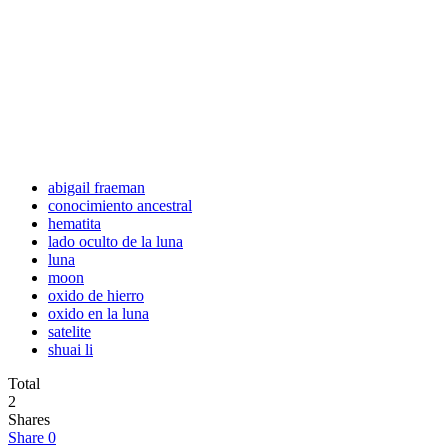
abigail fraeman
conocimiento ancestral
hematita
lado oculto de la luna
luna
moon
oxido de hierro
oxido en la luna
satelite
shuai li
Total
2
Shares
Share
0