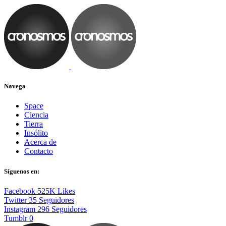
Navega
Space
Ciencia
Tierra
Insólito
Acerca de
Contacto
Síguenos en:
Facebook
525K
Likes
Twitter
35
Seguidores
Instagram
296
Seguidores
Tumblr
0