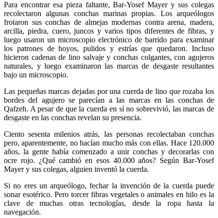
Para encontrar esa pieza faltante, Bar-Yosef Mayer y sus colegas
recolectaron algunas conchas marinas propias. Los arqueólogos
frotaron sus conchas de almejas modernas contra arena, madera,
arcilla, piedra, cuero, juncos y varios tipos diferentes de fibras, y
luego usaron un microscopio electrónico de barrido para examinar
los patrones de hoyos, pulidos y estrías que quedaron. Incluso
hicieron cadenas de lino salvaje y conchas colgantes, con agujeros
naturales, y luego examinaron las marcas de desgaste resultantes
bajo un microscopio.
Las pequeñas marcas dejadas por una cuerda de lino que rozaba los
bordes del agujero se parecían a las marcas en las conchas de
Qafzeh. A pesar de que la cuerda en sí no sobrevivió, las marcas de
desgaste en las conchas revelan su presencia.
Ciento sesenta milenios atrás, las personas recolectaban conchas
pero, aparentemente, no hacían mucho más con ellas. Hace 120.000
años, la gente había comenzado a unir conchas y decorarlas con
ocre rojo. ¿Qué cambió en esos 40.000 años? Según Bar-Yosef
Mayer y sus colegas, alguien inventó la cuerda.
Si no eres un arqueólogo, fechar la invención de la cuerda puede
sonar esotérico. Pero torcer fibras vegetales o animales en hilo es la
clave de muchas otras tecnologías, desde la ropa hasta la
navegación.