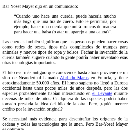
Bar-Yosef Mayer dijo en un comunicado:
“Cuando uno hace una cuerda, puede hacerla mucho
más larga que una tira de cuero. Esto le permitiría, por
ejemplo, hacer una cuerda que unirá troncos de madera
para hacer una balsa (o atar un aparejo a una canoa)”.
Las cuerdas también significan que las personas pueden hacer cosas
como redes de pesca, tipos más complicados de trampas para
animales y nuevos tipos de ropa y bolsos. Fechar la invención de la
cuerda también sugiere cuándo la gente podría haber inventado esas
otras tecnologías importantes.
El hilo real más antiguo que conocemos hasta ahora proviene de un
sitio de Neanderthal llamado
Abri du Maras
en Francia, y tiene
aproximadamente 50.000 años. El homo sapiens no llegó a Europa
occidental hasta unos pocos miles de años después, pero las dos
especies probablemente habían interactuado en
el Levante
durante
decenas de miles de años. Cualquiera de las especies podría haber
tomado prestada la idea del hilo de la otra. Pero, ¿quién merece
crédito por la invención original?
Se necesitará más evidencia para desentrañar los orígenes de la
cadena y todas las tecnologías que la unen. Pero Bar-Yosef Mayer
es optimista.