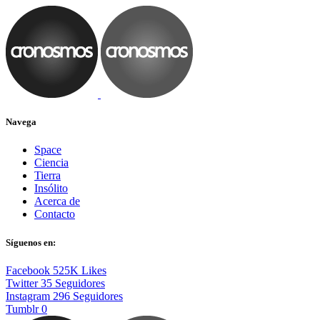
Navega
Space
Ciencia
Tierra
Insólito
Acerca de
Contacto
Síguenos en:
Facebook
525K
Likes
Twitter
35
Seguidores
Instagram
296
Seguidores
Tumblr
0