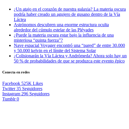
¿Un atajo en el corazón de nuestra galaxia? La materia oscura
podría haber creado un agujero de gusano dentro de la Vía
Láctea
Astrónomos descubren una enorme estructura oculta
alrededor del cúmulo estelar de las Pléyades
¿Puede la materia oscura estar bajo la influencia de una
misteriosa “quinta fuerza”?
Nave espacial Voyager encontró una “pared” de entre 30.000
y 50.000 kelvin en el límite del Sistema Solar
¿Colisionarán la Vía Láctea y Andrómeda? Ahora solo hay un
50 % de probabilidades de que se produzca este evento épico
Conecta en redes
Facebook
525K
Likes
Twitter
35
Seguidores
Instagram
296
Seguidores
Tumblr
0