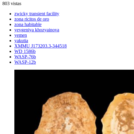
803 vistas
zwicky transient facility
zona ricitos de oro
zona habitable
yevgeniya khozyainova
yemen
yakutia
XMMU J173203.3-344518
WD 1586b
WASP-76b
WASP-12b