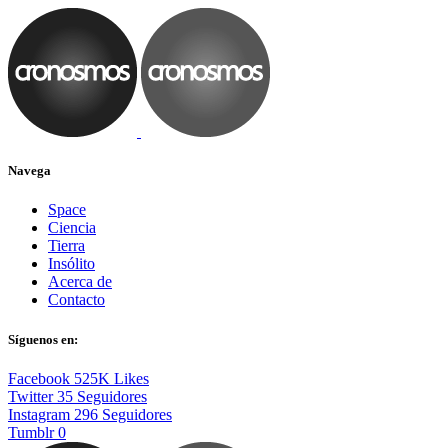
Navega
Space
Ciencia
Tierra
Insólito
Acerca de
Contacto
Síguenos en:
Facebook
525K
Likes
Twitter
35
Seguidores
Instagram
296
Seguidores
Tumblr
0