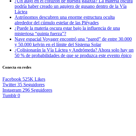
¿Un atajo en el corazón de nuestra galaxia? La materia oscura
podría haber creado un agujero de gusano dentro de la Vía
Láctea
Astrónomos descubren una enorme estructura oculta
alrededor del cúmulo estelar de las Pléyades
¿Puede la materia oscura estar bajo la influencia de una
misteriosa “quinta fuerza”?
Nave espacial Voyager encontró una “pared” de entre 30.000
y 50.000 kelvin en el límite del Sistema Solar
¿Colisionarán la Vía Láctea y Andrómeda? Ahora solo hay un
50 % de probabilidades de que se produzca este evento épico
Conecta en redes
Facebook
525K
Likes
Twitter
35
Seguidores
Instagram
296
Seguidores
Tumblr
0