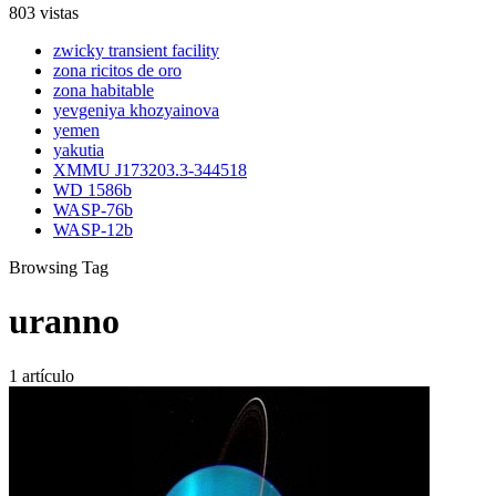
803 vistas
zwicky transient facility
zona ricitos de oro
zona habitable
yevgeniya khozyainova
yemen
yakutia
XMMU J173203.3-344518
WD 1586b
WASP-76b
WASP-12b
Browsing Tag
uranno
1 artículo