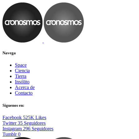
Navega
Space
Ciencia
Tierra
Insólito
Acerca de
Contacto
Síguenos en:
Facebook
525K
Likes
Twitter
35
Seguidores
Instagram
296
Seguidores
Tumblr
0