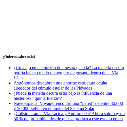
¿Quieres saber más?
¿Un atajo en el corazón de nuestra galaxia? La materia oscura
podría haber creado un agujero de gusano dentro de la Vía
Láctea
Astrónomos descubren una enorme estructura oculta
alrededor del cúmulo estelar de las Pléyades
¿Puede la materia oscura estar bajo la influencia de una
misteriosa “quinta fuerza”?
Nave espacial Voyager encontró una “pared” de entre 30.000
y 50.000 kelvin en el límite del Sistema Solar
¿Colisionarán la Vía Láctea y Andrómeda? Ahora solo hay un
50 % de probabilidades de que se produzca este evento épico