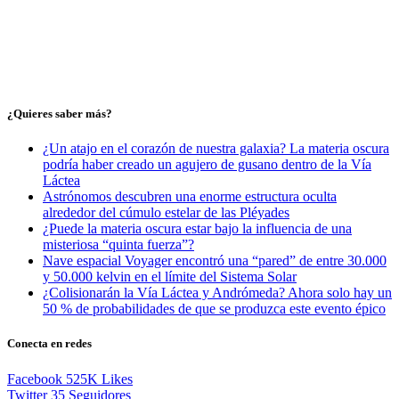
¿Quieres saber más?
¿Un atajo en el corazón de nuestra galaxia? La materia oscura
podría haber creado un agujero de gusano dentro de la Vía
Láctea
Astrónomos descubren una enorme estructura oculta
alrededor del cúmulo estelar de las Pléyades
¿Puede la materia oscura estar bajo la influencia de una
misteriosa “quinta fuerza”?
Nave espacial Voyager encontró una “pared” de entre 30.000
y 50.000 kelvin en el límite del Sistema Solar
¿Colisionarán la Vía Láctea y Andrómeda? Ahora solo hay un
50 % de probabilidades de que se produzca este evento épico
Conecta en redes
Facebook
525K
Likes
Twitter
35
Seguidores