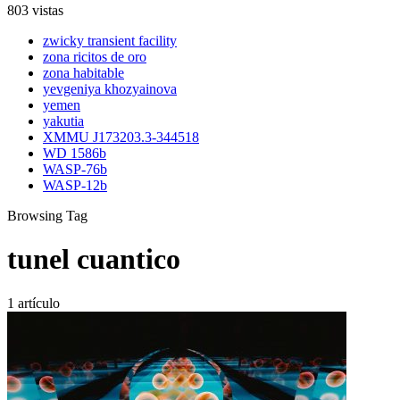
803 vistas
zwicky transient facility
zona ricitos de oro
zona habitable
yevgeniya khozyainova
yemen
yakutia
XMMU J173203.3-344518
WD 1586b
WASP-76b
WASP-12b
Browsing Tag
tunel cuantico
1 artículo