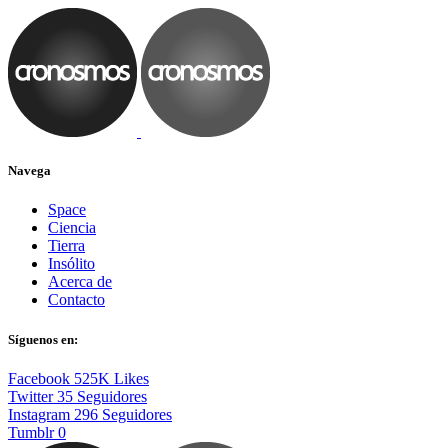
Navega
Space
Ciencia
Tierra
Insólito
Acerca de
Contacto
Síguenos en:
Facebook
525K
Likes
Twitter
35
Seguidores
Instagram
296
Seguidores
Tumblr
0