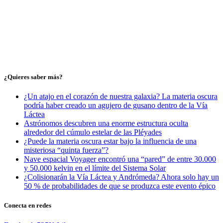
¿Quieres saber más?
¿Un atajo en el corazón de nuestra galaxia? La materia oscura
podría haber creado un agujero de gusano dentro de la Vía
Láctea
Astrónomos descubren una enorme estructura oculta
alrededor del cúmulo estelar de las Pléyades
¿Puede la materia oscura estar bajo la influencia de una
misteriosa “quinta fuerza”?
Nave espacial Voyager encontró una “pared” de entre 30.000
y 50.000 kelvin en el límite del Sistema Solar
¿Colisionarán la Vía Láctea y Andrómeda? Ahora solo hay un
50 % de probabilidades de que se produzca este evento épico
Conecta en redes