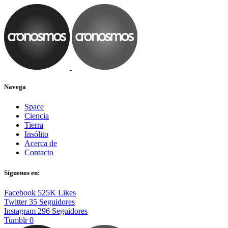
Navega
Space
Ciencia
Tierra
Insólito
Acerca de
Contacto
Síguenos en:
Facebook
525K
Likes
Twitter
35
Seguidores
Instagram
296
Seguidores
Tumblr
0