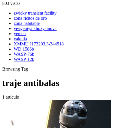
803 vistas
zwicky transient facility
zona ricitos de oro
zona habitable
yevgeniya khozyainova
yemen
yakutia
XMMU J173203.3-344518
WD 1586b
WASP-76b
WASP-12b
Browsing Tag
traje antibalas
1 artículo