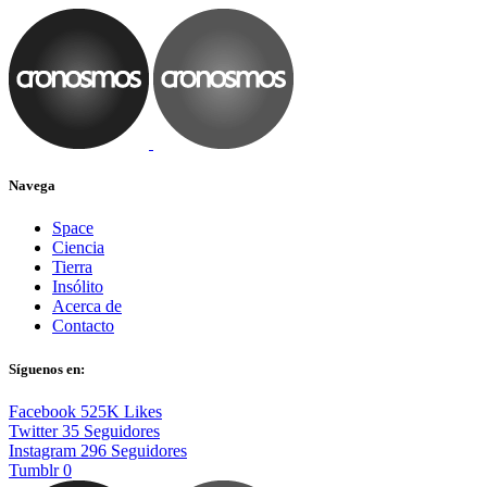
Navega
Space
Ciencia
Tierra
Insólito
Acerca de
Contacto
Síguenos en:
Facebook
525K
Likes
Twitter
35
Seguidores
Instagram
296
Seguidores
Tumblr
0