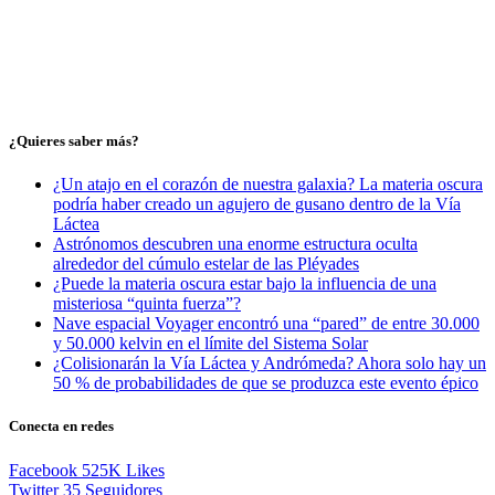
¿Quieres saber más?
¿Un atajo en el corazón de nuestra galaxia? La materia oscura
podría haber creado un agujero de gusano dentro de la Vía
Láctea
Astrónomos descubren una enorme estructura oculta
alrededor del cúmulo estelar de las Pléyades
¿Puede la materia oscura estar bajo la influencia de una
misteriosa “quinta fuerza”?
Nave espacial Voyager encontró una “pared” de entre 30.000
y 50.000 kelvin en el límite del Sistema Solar
¿Colisionarán la Vía Láctea y Andrómeda? Ahora solo hay un
50 % de probabilidades de que se produzca este evento épico
Conecta en redes
Facebook
525K
Likes
Twitter
35
Seguidores