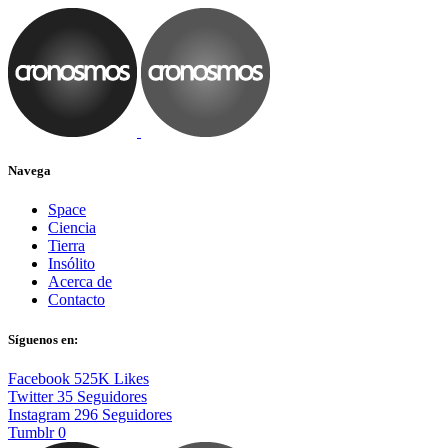
Navega
Space
Ciencia
Tierra
Insólito
Acerca de
Contacto
Síguenos en:
Facebook
525K
Likes
Twitter
35
Seguidores
Instagram
296
Seguidores
Tumblr
0