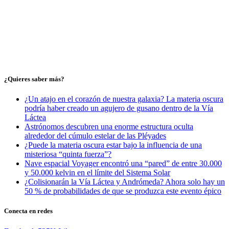
¿Quieres saber más?
¿Un atajo en el corazón de nuestra galaxia? La materia oscura
podría haber creado un agujero de gusano dentro de la Vía
Láctea
Astrónomos descubren una enorme estructura oculta
alrededor del cúmulo estelar de las Pléyades
¿Puede la materia oscura estar bajo la influencia de una
misteriosa “quinta fuerza”?
Nave espacial Voyager encontró una “pared” de entre 30.000
y 50.000 kelvin en el límite del Sistema Solar
¿Colisionarán la Vía Láctea y Andrómeda? Ahora solo hay un
50 % de probabilidades de que se produzca este evento épico
Conecta en redes