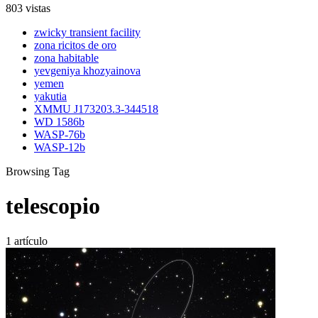
803 vistas
zwicky transient facility
zona ricitos de oro
zona habitable
yevgeniya khozyainova
yemen
yakutia
XMMU J173203.3-344518
WD 1586b
WASP-76b
WASP-12b
Browsing Tag
telescopio
1 artículo