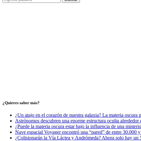
¿Quieres saber más?
¿Un atajo en el corazón de nuestra galaxia? La materia oscura 
Astrónomos descubren una enorme estructura oculta alrededor d
¿Puede la materia oscura estar bajo la influencia de una misteri
Nave espacial Voyager encontró una “pared” de entre 30.000 y 5
¿Colisionarán la Vía Láctea y Andrómeda? Ahora solo hay un 5