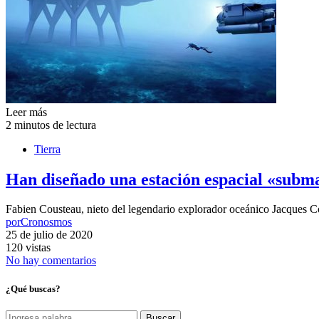
Leer más
2 minutos de lectura
Tierra
Han diseñado una estación espacial «subma
Fabien Cousteau, nieto del legendario explorador oceánico Jacques Co
por
Cronosmos
25 de julio de 2020
120 vistas
No hay comentarios
¿Qué buscas?
Buscar