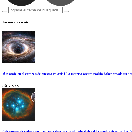
Lo más reciente
¿Un atajo en el corazón de nuestra galaxia? La materia oscura podría haber creado un ag
36 vistas
Astrónomos descubren una enorme estructura oculta alrededor del cúmulo estelar de las Pl