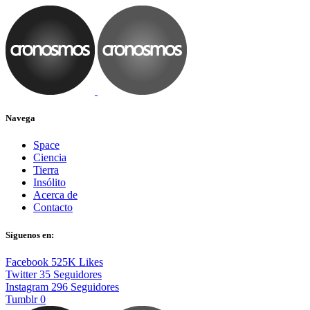
Navega
Space
Ciencia
Tierra
Insólito
Acerca de
Contacto
Síguenos en:
Facebook
525K
Likes
Twitter
35
Seguidores
Instagram
296
Seguidores
Tumblr
0