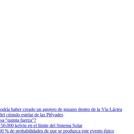
podría haber creado un agujero de gusano dentro de la Vía Láctea
el cúmulo estelar de las Pléyades
osa “quinta fuerza”?
0.000 kelvin en el límite del Sistema Solar
0 % de probabilidades de que se produzca este evento épico