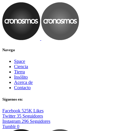
Navega
Space
Ciencia
Tierra
Insólito
Acerca de
Contacto
Síguenos en:
Facebook
525K
Likes
Twitter
35
Seguidores
Instagram
296
Seguidores
Tumblr
0