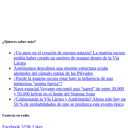
¿Quieres saber más?
¿Un atajo en el corazón de nuestra galaxia? La materia oscura
podría haber creado un agujero de gusano dentro de la Vía
Láctea
Astrónomos descubren una enorme estructura oculta
alrededor del cúmulo estelar de las Pléyades
¿Puede la materia oscura estar bajo la influencia de una
misteriosa “quinta fuerza”?
Nave espacial Voyager encontró una “pared” de entre 30.000
y 50.000 kelvin en el límite del Sistema Solar
¿Colisionarán la Vía Láctea y Andrómeda? Ahora solo hay un
50 % de probabilidades de que se produzca este evento épico
Conecta en redes
Facebook
525K
Likes