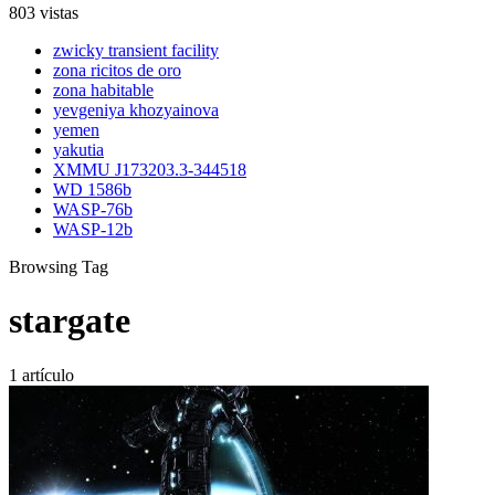
803 vistas
zwicky transient facility
zona ricitos de oro
zona habitable
yevgeniya khozyainova
yemen
yakutia
XMMU J173203.3-344518
WD 1586b
WASP-76b
WASP-12b
Browsing Tag
stargate
1 artículo