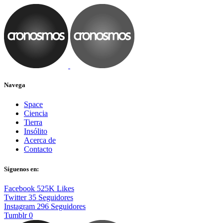
Navega
Space
Ciencia
Tierra
Insólito
Acerca de
Contacto
Síguenos en:
Facebook
525K
Likes
Twitter
35
Seguidores
Instagram
296
Seguidores
Tumblr
0