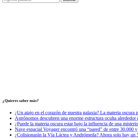
¿Quieres saber más?
¿Un atajo en el corazón de nuestra galaxia? La materia oscura 
Astrónomos descubren una enorme estructura oculta alrededor d
¿Puede la materia oscura estar bajo la influencia de una misteri
Nave espacial Voyager encontró una “pared” de entre 30.000 y 5
¿Colisionarán la Vía Láctea y Andrómeda? Ahora solo hay un 5