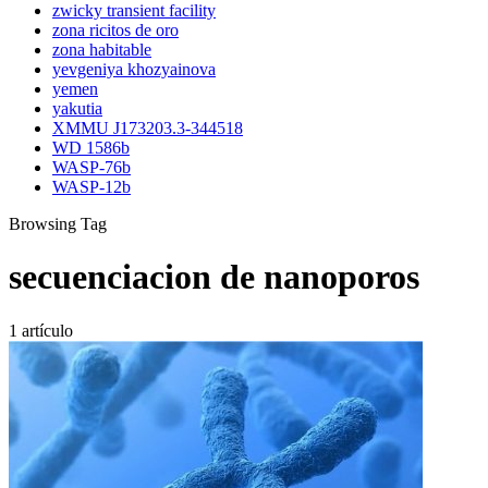
zwicky transient facility
zona ricitos de oro
zona habitable
yevgeniya khozyainova
yemen
yakutia
XMMU J173203.3-344518
WD 1586b
WASP-76b
WASP-12b
Browsing Tag
secuenciacion de nanoporos
1 artículo