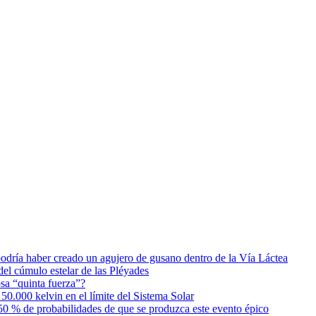
podría haber creado un agujero de gusano dentro de la Vía Láctea
el cúmulo estelar de las Pléyades
osa “quinta fuerza”?
0.000 kelvin en el límite del Sistema Solar
0 % de probabilidades de que se produzca este evento épico