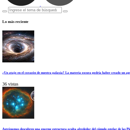
Lo más reciente
¿Un atajo en el corazón de nuestra galaxia? La materia oscura podría haber creado un ag
36 vistas
Astrónomos descubren una enorme estructura oculta alrededor del cúmulo estelar de las Pl