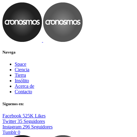
Navega
Space
Ciencia
Tierra
Insólito
Acerca de
Contacto
Síguenos en:
Facebook
525K
Likes
Twitter
35
Seguidores
Instagram
296
Seguidores
Tumblr
0