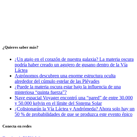
¿Quieres saber más?
¿Un atajo en el corazón de nuestra galaxia? La materia oscura
podría haber creado un agujero de gusano dentro de la Vía
Láctea
Astrónomos descubren una enorme estructura oculta
alrededor del cúmulo estelar de las Pléyades
¿Puede la materia oscura estar bajo la influencia de una
misteriosa “quinta fuerza”?
Nave espacial Voyager encontró una “pared” de entre 30.000
y 50.000 kelvin en el límite del Sistema Solar
¿Colisionarán la Vía Láctea y Andrómeda? Ahora solo hay un
50 % de probabilidades de que se produzca este evento épico
Conecta en redes