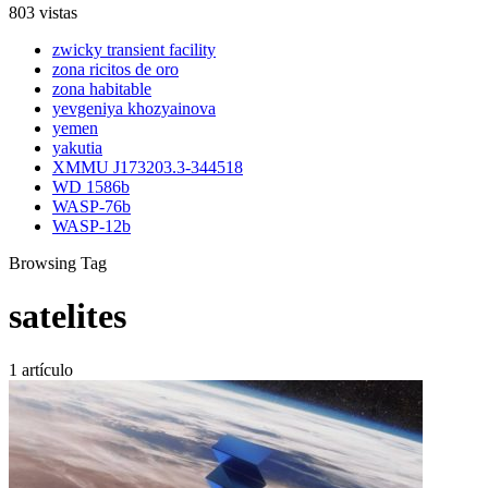
803 vistas
zwicky transient facility
zona ricitos de oro
zona habitable
yevgeniya khozyainova
yemen
yakutia
XMMU J173203.3-344518
WD 1586b
WASP-76b
WASP-12b
Browsing Tag
satelites
1 artículo