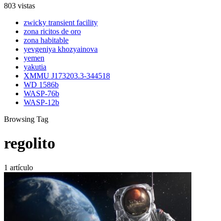
803 vistas
zwicky transient facility
zona ricitos de oro
zona habitable
yevgeniya khozyainova
yemen
yakutia
XMMU J173203.3-344518
WD 1586b
WASP-76b
WASP-12b
Browsing Tag
regolito
1 artículo