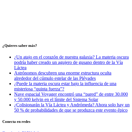
¿Quieres saber más?
¿Un atajo en el corazón de nuestra galaxia? La materia oscura
podría haber creado un agujero de gusano dentro de la Vía
Láctea
Astrónomos descubren una enorme estructura oculta
alrededor del cúmulo estelar de las Pléyades
¿Puede la materia oscura estar bajo la influencia de una
misteriosa “quinta fuerza”?
Nave espacial Voyager encontró una “pared” de entre 30.000
y 50.000 kelvin en el límite del Sistema Solar
¿Colisionarán la Vía Láctea y Andrómeda? Ahora solo hay un
50 % de probabilidades de que se produzca este evento épico
Conecta en redes