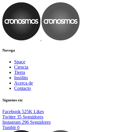
Navega
Space
Ciencia
Tierra
Insólito
Acerca de
Contacto
Síguenos en:
Facebook
525K
Likes
Twitter
35
Seguidores
Instagram
296
Seguidores
Tumblr
0