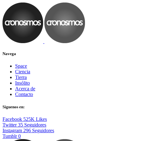
Navega
Space
Ciencia
Tierra
Insólito
Acerca de
Contacto
Síguenos en:
Facebook
525K
Likes
Twitter
35
Seguidores
Instagram
296
Seguidores
Tumblr
0