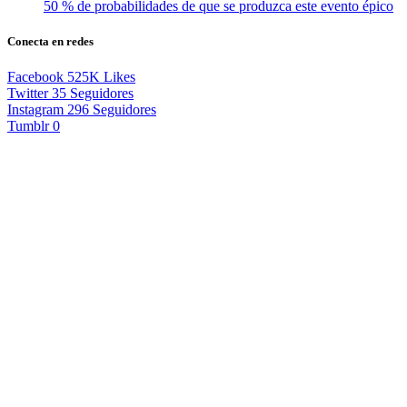
50 % de probabilidades de que se produzca este evento épico
Conecta en redes
Facebook
525K
Likes
Twitter
35
Seguidores
Instagram
296
Seguidores
Tumblr
0