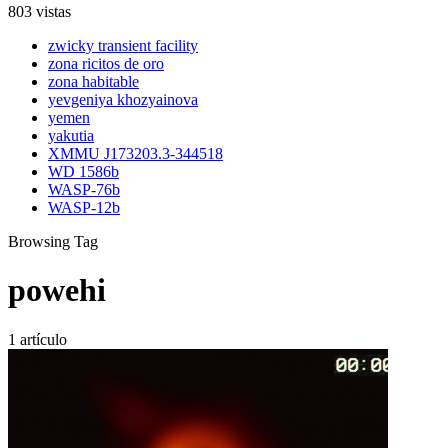
803 vistas
zwicky transient facility
zona ricitos de oro
zona habitable
yevgeniya khozyainova
yemen
yakutia
XMMU J173203.3-344518
WD 1586b
WASP-76b
WASP-12b
Browsing Tag
powehi
1 artículo