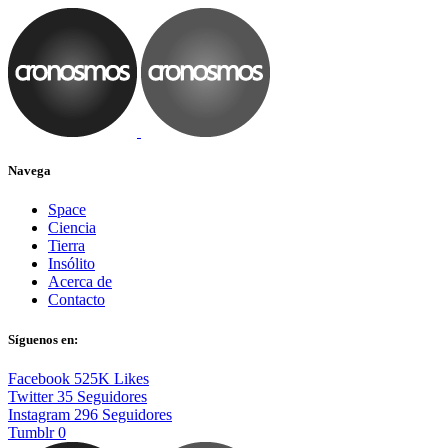
Navega
Space
Ciencia
Tierra
Insólito
Acerca de
Contacto
Síguenos en:
Facebook
525K
Likes
Twitter
35
Seguidores
Instagram
296
Seguidores
Tumblr
0