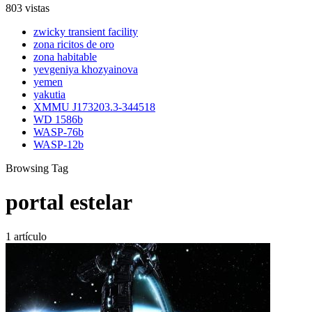
803 vistas
zwicky transient facility
zona ricitos de oro
zona habitable
yevgeniya khozyainova
yemen
yakutia
XMMU J173203.3-344518
WD 1586b
WASP-76b
WASP-12b
Browsing Tag
portal estelar
1 artículo