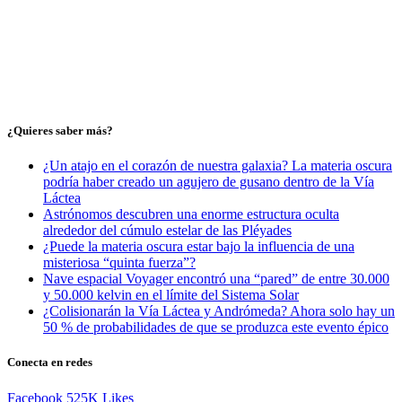
¿Quieres saber más?
¿Un atajo en el corazón de nuestra galaxia? La materia oscura
podría haber creado un agujero de gusano dentro de la Vía
Láctea
Astrónomos descubren una enorme estructura oculta
alrededor del cúmulo estelar de las Pléyades
¿Puede la materia oscura estar bajo la influencia de una
misteriosa “quinta fuerza”?
Nave espacial Voyager encontró una “pared” de entre 30.000
y 50.000 kelvin en el límite del Sistema Solar
¿Colisionarán la Vía Láctea y Andrómeda? Ahora solo hay un
50 % de probabilidades de que se produzca este evento épico
Conecta en redes
Facebook
525K
Likes