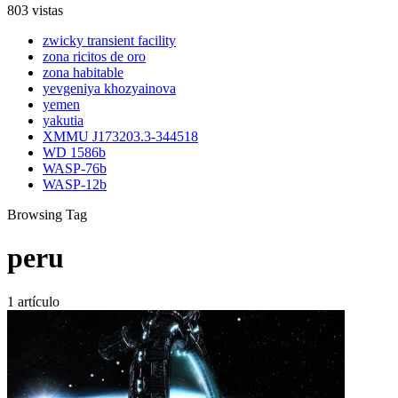
803 vistas
zwicky transient facility
zona ricitos de oro
zona habitable
yevgeniya khozyainova
yemen
yakutia
XMMU J173203.3-344518
WD 1586b
WASP-76b
WASP-12b
Browsing Tag
peru
1 artículo