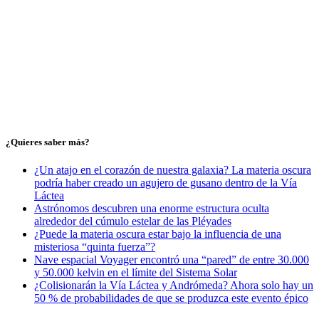
¿Quieres saber más?
¿Un atajo en el corazón de nuestra galaxia? La materia oscura
podría haber creado un agujero de gusano dentro de la Vía
Láctea
Astrónomos descubren una enorme estructura oculta
alrededor del cúmulo estelar de las Pléyades
¿Puede la materia oscura estar bajo la influencia de una
misteriosa “quinta fuerza”?
Nave espacial Voyager encontró una “pared” de entre 30.000
y 50.000 kelvin en el límite del Sistema Solar
¿Colisionarán la Vía Láctea y Andrómeda? Ahora solo hay un
50 % de probabilidades de que se produzca este evento épico