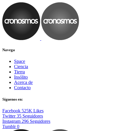
Navega
Space
Ciencia
Tierra
Insólito
Acerca de
Contacto
Síguenos en:
Facebook
525K
Likes
Twitter
35
Seguidores
Instagram
296
Seguidores
Tumblr
0