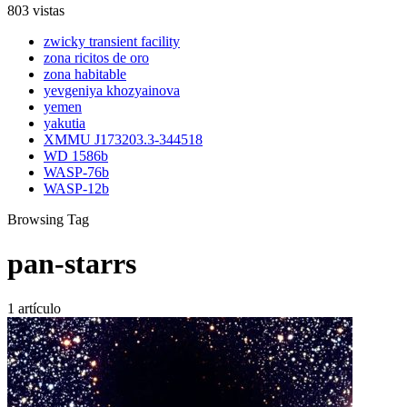
803 vistas
zwicky transient facility
zona ricitos de oro
zona habitable
yevgeniya khozyainova
yemen
yakutia
XMMU J173203.3-344518
WD 1586b
WASP-76b
WASP-12b
Browsing Tag
pan-starrs
1 artículo