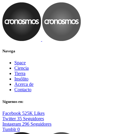
Navega
Space
Ciencia
Tierra
Insólito
Acerca de
Contacto
Síguenos en:
Facebook
525K
Likes
Twitter
35
Seguidores
Instagram
296
Seguidores
Tumblr
0