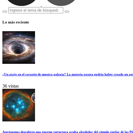
Lo más reciente
¿Un atajo en el corazón de nuestra galaxia? La materia oscura podría haber creado un ag
36 vistas
Astrónomos descubren una enorme estructura oculta alrededor del cúmulo estelar de las Pl