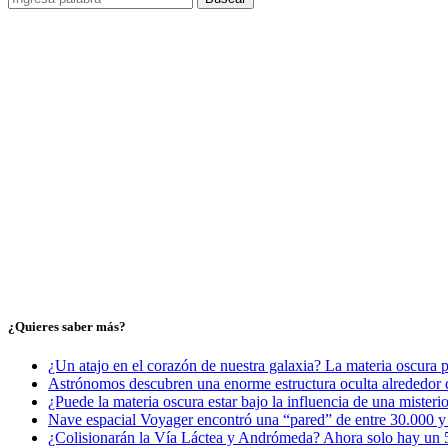
¿Quieres saber más?
¿Un atajo en el corazón de nuestra galaxia? La materia oscura 
Astrónomos descubren una enorme estructura oculta alrededor d
¿Puede la materia oscura estar bajo la influencia de una misteri
Nave espacial Voyager encontró una “pared” de entre 30.000 y 5
¿Colisionarán la Vía Láctea y Andrómeda? Ahora solo hay un 5