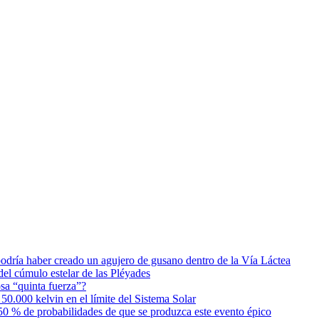
podría haber creado un agujero de gusano dentro de la Vía Láctea
el cúmulo estelar de las Pléyades
osa “quinta fuerza”?
0.000 kelvin en el límite del Sistema Solar
0 % de probabilidades de que se produzca este evento épico