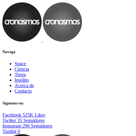
Navega
Space
Ciencia
Tierra
Insólito
Acerca de
Contacto
Síguenos en:
Facebook
525K
Likes
Twitter
35
Seguidores
Instagram
296
Seguidores
Tumblr
0