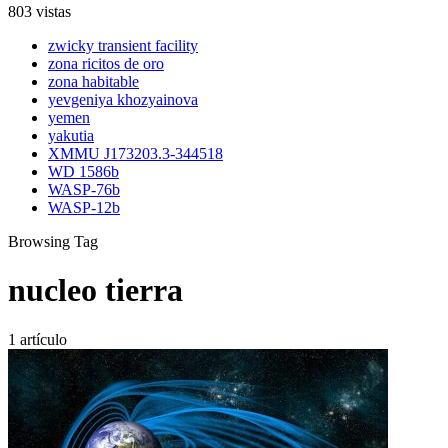
803 vistas
zwicky transient facility
zona ricitos de oro
zona habitable
yevgeniya khozyainova
yemen
yakutia
XMMU J173203.3-344518
WD 1586b
WASP-76b
WASP-12b
Browsing Tag
nucleo tierra
1 artículo