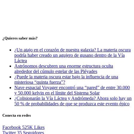
¿Quieres saber más?
¿Un atajo en el corazón de nuestra galaxia? La materia oscura
podría haber creado un agujero de gusano dentro de la Vía
Láctea
Astrónomos descubren una enorme estructura oculta
alrededor del cúmulo estelar de las Pléyades
¿Puede la materia oscura estar bajo la influencia de una
misteriosa “quinta fuerza”?
Nave espacial Voyager encontró una “pared” de entre 30.000
y 50.000 kelvin en el límite del Sistema Solar
¿Colisionarán la Vía Láctea y Andrómeda? Ahora solo hay un
50 % de probabilidades de que se produzca este evento épico
Conecta en redes
Facebook
525K
Likes
Twitter
35
Seguidores