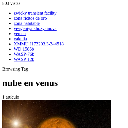
803 vistas
zwicky transient facility
zona ricitos de oro
zona habitable
yevgeniya khozyainova
yemen
yakutia
XMMU J173203.3-344518
WD 1586b
WASP-76b
WASP-12b
Browsing Tag
nube en venus
1 artículo