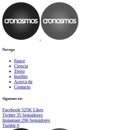
Navega
Space
Ciencia
Tierra
Insólito
Acerca de
Contacto
Síguenos en:
Facebook
525K
Likes
Twitter
35
Seguidores
Instagram
296
Seguidores
Tumblr
0