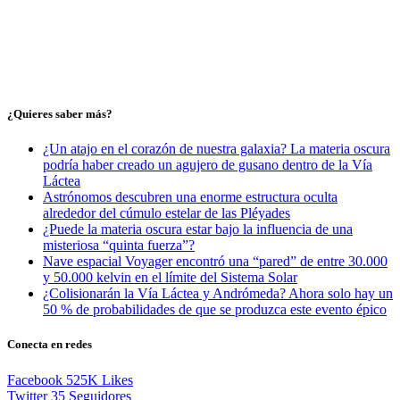
¿Quieres saber más?
¿Un atajo en el corazón de nuestra galaxia? La materia oscura
podría haber creado un agujero de gusano dentro de la Vía
Láctea
Astrónomos descubren una enorme estructura oculta
alrededor del cúmulo estelar de las Pléyades
¿Puede la materia oscura estar bajo la influencia de una
misteriosa “quinta fuerza”?
Nave espacial Voyager encontró una “pared” de entre 30.000
y 50.000 kelvin en el límite del Sistema Solar
¿Colisionarán la Vía Láctea y Andrómeda? Ahora solo hay un
50 % de probabilidades de que se produzca este evento épico
Conecta en redes
Facebook
525K
Likes
Twitter
35
Seguidores