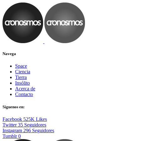
Navega
Space
Ciencia
Tierra
Insólito
Acerca de
Contacto
Síguenos en:
Facebook
525K
Likes
Twitter
35
Seguidores
Instagram
296
Seguidores
Tumblr
0